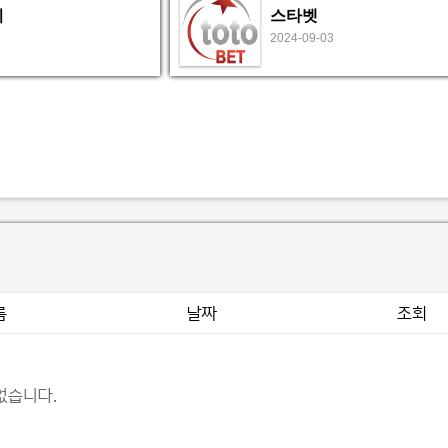
비
스타벳
2024-09-03
름
날짜
조회
없습니다.