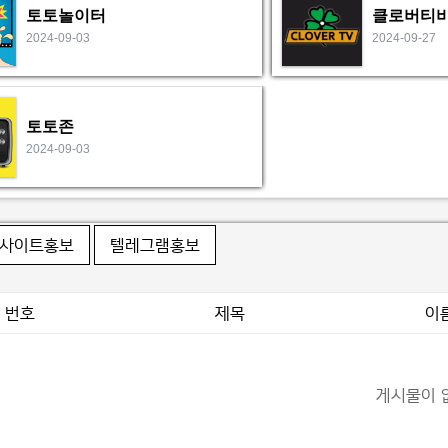
토토놀이터
클로버티
2024-09-03
2024-09-27
토토존
2024-09-03
사이트홍보
텔레그램홍보
번호
제목
이
게시물이 