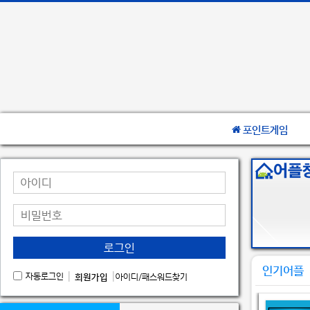
포인트게임
로그인
인기어플
|
|
자동로그인
회원가입
아이디/패스워드찾기