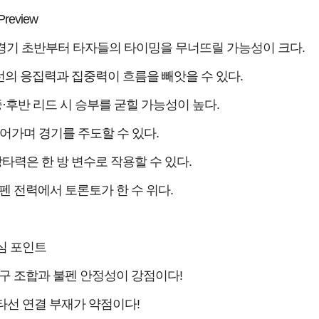
Preview
경기 초반부터 타자들의 타이밍을 무너뜨릴 가능성이 크다.
의 응집력과 집중력이 흐름을 빼앗을 수 있다.
후반 리드 시 승부를 굳힐 가능성이 높다.
어가며 경기를 주도할 수 있다.
력은 한 방 변수로 작용할 수 있다.
 전력에서 토론토가 한 수 위다.
핵심 포인트
구 조합과 불펜 안정성이 강점이다!
타선 연결 부재가 약점이다!