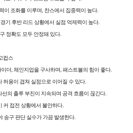
이 조화를 이루며, 찬스에서 집중력이 높다.
경기 후반 리드 상황에서 실점 억제력이 높다.
구 정확도 모두 안정돼 있다.
카고컵스
슬라이더, 체인지업을 구사하며, 패스트볼의 힘이 좋다.
 허용이 겹쳐 실점으로 이어질 수 있다.
선의 출루 부진이 지속되며 공격 흐름이 끊긴다.
 커 접전 상황에서 불안하다.
야 송구 판단 실수가 가끔 발생한다.