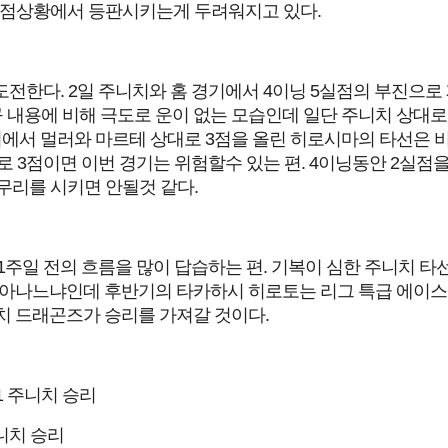
동점상황에서 등판시키는게 두려워지고 있다.
에 도전한다. 2일 주니치와 홈 경기에서 4이닝 5실점의 부진으로
 내용에 비해 극도로 운이 없는 모습인데 일단 주니치 상대로
기에서 멀러와 마르테 상대로 3점을 올린 히로시마의 타선은 
로 3점이면 이번 경기는 위험할수 있는 편. 4이닝동안 2실점
무리를 시키면 안될것 같다.
 1주일 전의 흐름을 많이 답습하는 편. 기복이 심한 주니치 
살아나느냐인데 후반기의 타카하시 히로토는 리그 특급 에이스
치 드래곤즈가 승리를 가져갈 것이다.
1 주니치 승리
주니치 승리