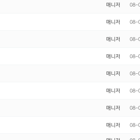
매니저
08-
매니저
08-
매니저
08-
매니저
08-
매니저
08-
매니저
08-
매니저
08-
매니저
08-