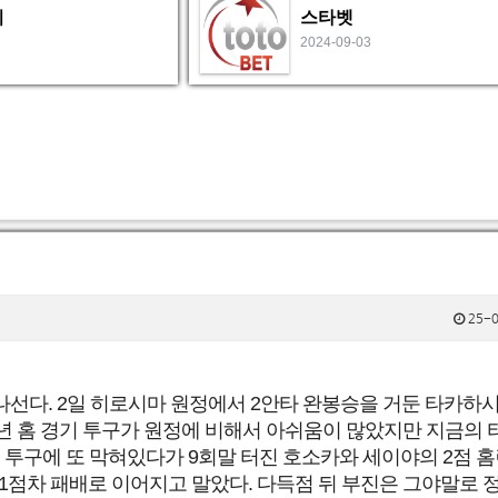
비
스타벳
2024-09-03
25-0
에 나선다. 2일 히로시마 원정에서 2안타 완봉승을 거둔 타카하
년 홈 경기 투구가 원정에 비해서 아쉬움이 많았지만 지금의
 투구에 또 막혀있다가 9회말 터진 호소카와 세이야의 2점 홈
차 패배로 이어지고 말았다. 다득점 뒤 부진은 그야말로 정석.