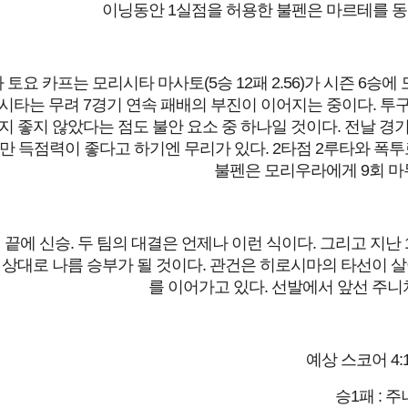
이닝동안 1실점을 허용한 불펜은 마르테를 
토요 카프는 모리시타 마사토(5승 12패 2.56)가 시즌 6승
시타는 무려 7경기 연속 패배의 부진이 이어지는 중이다. 투구
지 좋지 않았다는 점도 불안 요소 중 하나일 것이다. 전날 경
만 득점력이 좋다고 하기엔 무리가 있다. 2타점 2루타와 폭투
불펜은 모리우라에게 9회 마
 끝에 신승. 두 팀의 대결은 언제나 이런 식이다. 그리고 지난
상대로 나름 승부가 될 것이다. 관건은 히로시마의 타선이 
를 이어가고 있다. 선발에서 앞선 주니
예상 스코어 4:
승1패 : 