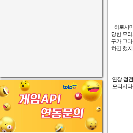
히로시마 
당한 모리
구가 그다
하긴 했지
연장 접전
모리시타 