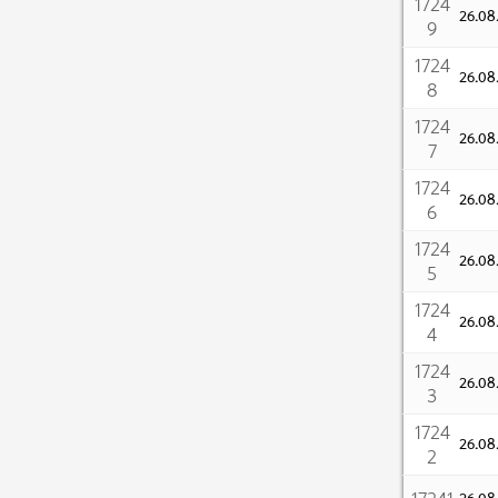
1724
26.0
9
1724
26.0
8
1724
26.0
7
1724
26.0
6
1724
26.0
5
1724
26.0
4
1724
26.0
3
1724
26.0
2