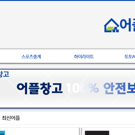
스포츠중계
하이라이트
토토/
최신어플