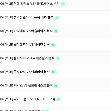
8.06 [MLB] 뉴욕 양키스 VS 세인트루이스 분석
N
8.06 [MLB] 클리블랜드 VS 뉴욕 메츠 분석
N
8.06 [MLB] 신시내티 VS 애슬레틱스 분석
N
8.06 [MLB] 필라델피아 VS 워싱턴 분석
N
8.06 [MLB] 볼티모어 VS LA 애인절스 분석
N
8.06 [MLB] 콜로라도 VS 템파베이 분석
N
8.06 [MLB] 텍사스 VS 샌프란시스코 분석
N
8.06 [MLB] 시카고 컵스 VS LA 다저스 분석
N