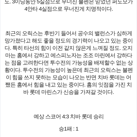
도. 3이닝동안 5실점으로 무너진 불펜은 믿었던 퍼도모가
4안타 4실점으로 무너진게 치명적이다.
최근의 오릭스는 후반기 들어서 공수의 밸런스가 심하게
망가졌다고 해도 좋을 정도의 경기력이 나오고 있는 중이
다. 특히 타선의 힘이 이전 같지 않은게 느껴질 정도. 오지
마는 홈에서 강하고 에스피노자는 조조 마린에서 강하다
는 점을 고려한다면 투수전의 가능성을 배제할수 없는 상
황이다. 투수전의 가능성이 높은데 최근의 오릭스는 불펜
이 힘을 쓰지 못하는 모습이 나오는 반면 치바 롯데는 어
쨌든 홈에서 힘을 내고 있는 중이다. 홈의 잇점을 가진 치
바 롯데 마린스가 신승을 가져갈 것이다.
예상 스코어 4:3 치바 롯데 승리
승1패 : 1