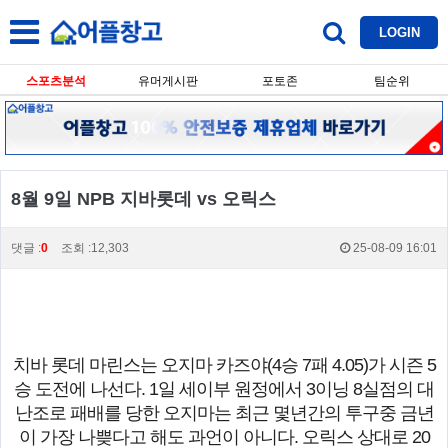
LOGIN
스포츠분석
유머게시판
포토존
팀순위
8월 9일 NPB 지바롯데 vs 오릭스
댓글 :
0
조회 :12,303
25-08-09 16:01
치바 롯데 마린스는 오지마 카즈야(4승 7패 4.05)가 시즌 5
승 도전에 나선다. 1일 세이부 원정에서 3이닝 8실점의 대
난조로 패배를 당한 오지마는 최근 몇년간의 투구중 금년
이 가장 나쁮다고 해도 과언이 아니다. 오릭스 상대로 20