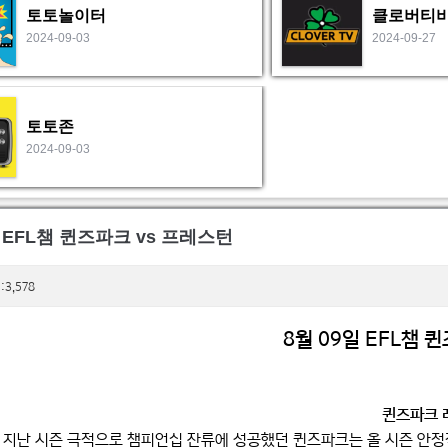
토토놀이터
클로버티
2024-09-03
2024-09-27
토토존
2024-09-03
일 EFL챔 퀸즈파크 vs 프레스턴
:3,578
8월 09일 EFL챔 
퀸즈파크 
 지난 시즌 극적으로 챔피언십 잔류에 성공했던 퀸즈파크는 올 시즌 안정