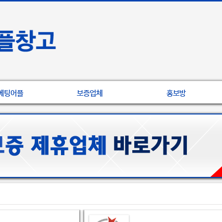
베팅어플
보증업체
홍보방