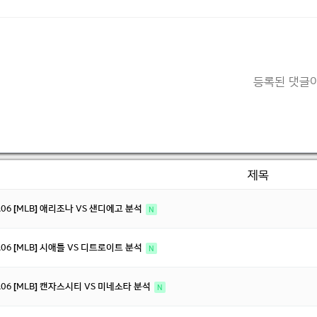
등록된 댓글이
제목
8.06 [MLB] 애리조나 VS 샌디에고 분석
N
8.06 [MLB] 시애틀 VS 디트로이트 분석
N
8.06 [MLB] 캔자스시티 VS 미네소타 분석
N