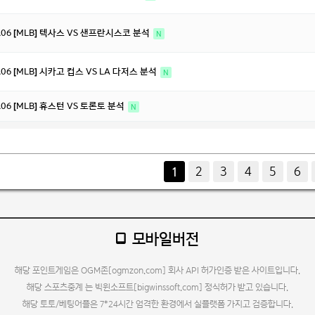
8.06 [MLB] 텍사스 VS 샌프란시스코 분석
N
8.06 [MLB] 시카고 컵스 VS LA 다저스 분석
N
8.06 [MLB] 휴스턴 VS 토론토 분석
N
다음
맨끝
2
3
4
5
6
1
모바일버전
해당 포인트게임은 OGM존[ogmzon.com] 회사 API 허가인증 받은 사이트입니다.
해당 스포츠중계 는 빅윈소프트[bigwinssoft.com] 정식허가 받고 있습니다.
해당 토토/베팅어플은 7*24시간 엄격한 환경에서 실플랫폼 가지고 검증합니다.