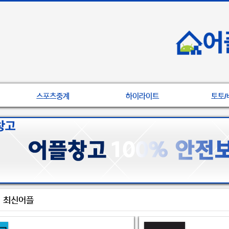
스포츠중계
하이라이트
토토/
최신어플