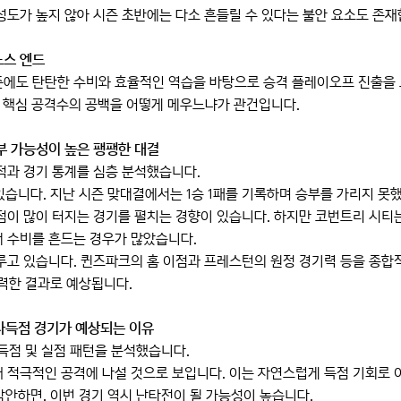
성도가 높지 않아 시즌 초반에는 다소 흔들릴 수 있다는 불안 요소도 존재
노스 엔드
즌에도 탄탄한 수비와 효율적인 역습을 바탕으로 승격 플레이오프 진출을 
 핵심 공격수의 공백을 어떻게 메우느냐가 관건입니다.
부 가능성이 높은 팽팽한 대결
적과 경기 통계를 심층 분석했습니다.
 있습니다. 지난 시즌 맞대결에서는 1승 1패를 기록하며 승부를 가리지 못
득점이 많이 터지는 경기를 펼치는 경향이 있습니다. 하지만 코번트리 시티
 수비를 흔드는 경우가 많았습니다.
이루고 있습니다. 퀸즈파크의 홈 이점과 프레스턴의 원정 경기력 등을 종합
유력한 결과로 예상됩니다.
: 다득점 경기가 예상되는 이유
 득점 및 실점 패턴을 분석했습니다.
해 적극적인 공격에 나설 것으로 보입니다. 이는 자연스럽게 득점 기회로 
감안하면, 이번 경기 역시 난타전이 될 가능성이 높습니다.