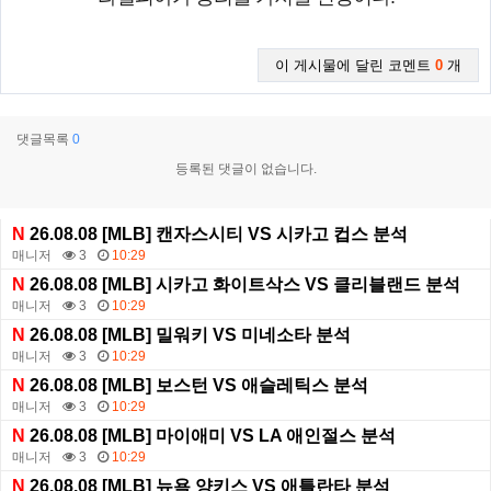
이 게시물에 달린 코멘트
0
개
댓글목록
0
등록된 댓글이 없습니다.
N
26.08.08 [MLB] 캔자스시티 VS 시카고 컵스 분석
매니저
3
10:29
N
26.08.08 [MLB] 시카고 화이트삭스 VS 클리블랜드 분석
매니저
3
10:29
N
26.08.08 [MLB] 밀워키 VS 미네소타 분석
매니저
3
10:29
N
26.08.08 [MLB] 보스턴 VS 애슬레틱스 분석
매니저
3
10:29
N
26.08.08 [MLB] 마이애미 VS LA 애인절스 분석
매니저
3
10:29
N
26.08.08 [MLB] 뉴욕 양키스 VS 애틀란타 분석