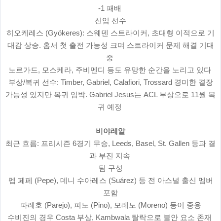
-1 패배
신입 선수
히오케레스 (Gyökeres): 스웨덴 스트라이커, 초대형 이적으로 기
대감 상승. 홈서 첫 출전 가능성 크며 스트라이커 문제 해결 기대
중
노르가드, 모스케라, 주비멘디 등도 유망한 순간을 노리고 있다
부상/복귀 선수: Timber, Gabriel, Calafiori, Trossard 경미한 결장
가능성 있지만 복귀 임박. Gabriel Jesus는 ACL 부상으로 11월 복
귀 예정
비야레알
최근 흐름: 프리시즌 6경기 무승, Leeds, Basel, St. Gallen 등과 결
과 부진 지속
팀 구성
펩 페페 (Pepe), 데니 수아레스 (Suárez) 등 전 아스널 출신 멤버
포함
파레호 (Parejo), 피노 (Pino), 모레노 (Moreno) 등이 중용
수비진의 경우 Costa 부상, Kambwala 탈락으로 불안 요소 존재