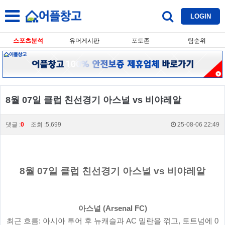
LOGIN
스포츠분석
유머게시판
포토존
팀순위
8월 07일 클럽 친선경기 아스널 vs 비야레알
댓글 :
0
조회 :5,699
25-08-06 22:49
8월 07일 클럽 친선경기 아스널 vs 비야레알
아스널 (Arsenal FC)
최근 흐름: 아시아 투어 후 뉴캐슬과 AC 밀란을 꺾고, 토트넘에 0