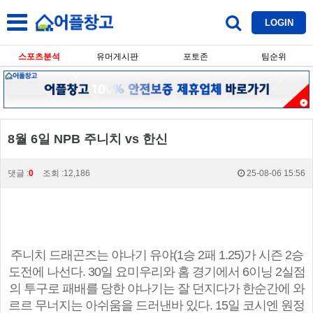
LOGIN
스포츠분석
유머게시판
포토존
팀순위
8월 6일 NPB 주니치 vs 한신
댓글 :
0
조회 :12,186
25-08-06 15:56
주니치 드래곤즈는 야나기 유야(1승 2패 1.25)가 시즌 2승
도전에 나선다. 30일 요미우리와 홈 경기에서 6이닝 2실점
의 투구로 패배를 당한 야나기는 잘 던지다가 한순간에 와
르르 무너지는 아쉬움을 드러낸바 있다. 15일 코시엔 원정