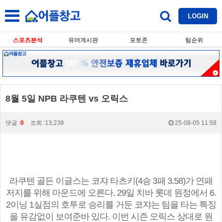
LOGIN
스포츠분석
유머게시판
포토존
팀순위
8월 5일 NPB 라쿠텐 vs 오릭스
댓글 :
0
조회 :13,238
25-08-05 11:58
라쿠텐 골든 이글스는 코쟈 타츠키(4승 3패 3.58)가 연패
저지를 위해 마운드에 오른다. 29일 치바 롯데 원정에서 6.
2이닝 1실점의 호투로 승리를 거둔 코쟈는 팀을 타는 특징
을 유감없이 보여준바 있다. 이번 시즌 오릭스 상대로 원