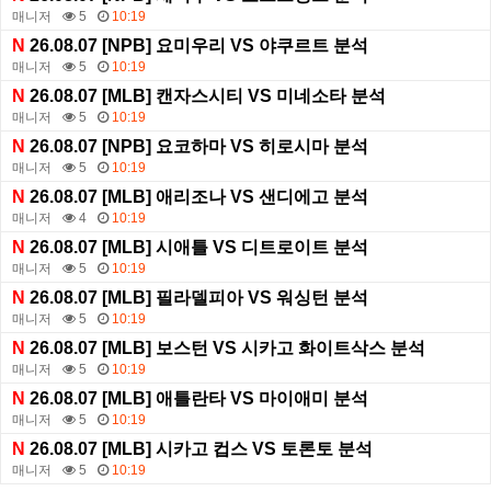
매니저
5
10:19
N
26.08.07 [NPB] 요미우리 VS 야쿠르트 분석
매니저
5
10:19
N
26.08.07 [MLB] 캔자스시티 VS 미네소타 분석
매니저
5
10:19
N
26.08.07 [NPB] 요코하마 VS 히로시마 분석
매니저
5
10:19
N
26.08.07 [MLB] 애리조나 VS 샌디에고 분석
매니저
4
10:19
N
26.08.07 [MLB] 시애틀 VS 디트로이트 분석
매니저
5
10:19
N
26.08.07 [MLB] 필라델피아 VS 워싱턴 분석
매니저
5
10:19
N
26.08.07 [MLB] 보스턴 VS 시카고 화이트삭스 분석
매니저
5
10:19
N
26.08.07 [MLB] 애틀란타 VS 마이애미 분석
매니저
5
10:19
N
26.08.07 [MLB] 시카고 컵스 VS 토론토 분석
매니저
5
10:19