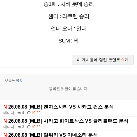
승1패 : 치바 롯데 승리
핸디 : 라쿠텐 승리
언더 오버 : 언더
SUM : 짝
이 게시물에 달린 코멘트
0
개
댓글목록
0
등록된 댓글이 없습니다.
N
26.08.08 [MLB] 캔자스시티 VS 시카고 컵스 분석
매니저
4
10:29
N
26.08.08 [MLB] 시카고 화이트삭스 VS 클리블랜드 분석
매니저
3
10:29
N
26.08.08 [MLB] 밀워키 VS 미네소타 분석