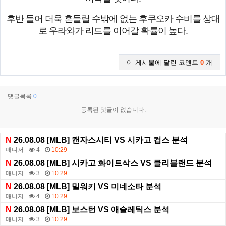
후반 들어 더욱 흔들릴 수밖에 없는 후쿠오카 수비를 상대
로 우라와가 리드를 이어갈 확률이 높다.
이 게시물에 달린 코멘트
0
개
댓글목록
0
등록된 댓글이 없습니다.
N
26.08.08 [MLB] 캔자스시티 VS 시카고 컵스 분석
매니저
4
10:29
N
26.08.08 [MLB] 시카고 화이트삭스 VS 클리블랜드 분석
매니저
3
10:29
N
26.08.08 [MLB] 밀워키 VS 미네소타 분석
매니저
4
10:29
N
26.08.08 [MLB] 보스턴 VS 애슬레틱스 분석
매니저
3
10:29