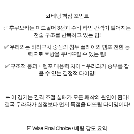
☑️ 베팅 핵심 포인트
✅ 후쿠오카는 미드필더 3선과 수비 라인 간격이 벌어지는
전술 구조를 반복하고 있는 팀!
✅ 우라와는 하라구치 중심의 침투 플레이와 템포 전환 능
력으로 후방을 무너뜨릴 수 있는 팀!
✅ 구조적 붕괴 + 템포 대응력 차이 = 우라와가 승부를 잡
을 수 있는 결정적 타이밍!
➡️ 이 경기는 간격 조절 실패가 모든 패착의 원인이 된다!
결국 우라와가 실점보다 먼저 득점을 터뜨릴 타이밍이다!
☑️ Wise Final Choice / 베팅 강도 요약