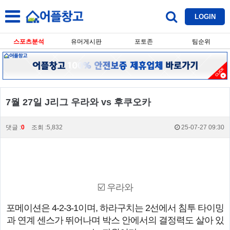
LOGIN
스포츠분석
유머게시판
포토존
팀순위
7월 27일 J리그 우라와 vs 후쿠오카
댓글 :
0
조회 :5,832
25-07-27 09:30
☑️ 우라와
포메이션은 4-2-3-1이며, 하라구치는 2선에서 침투 타이밍
과 연계 센스가 뛰어나며 박스 안에서의 결정력도 살아 있