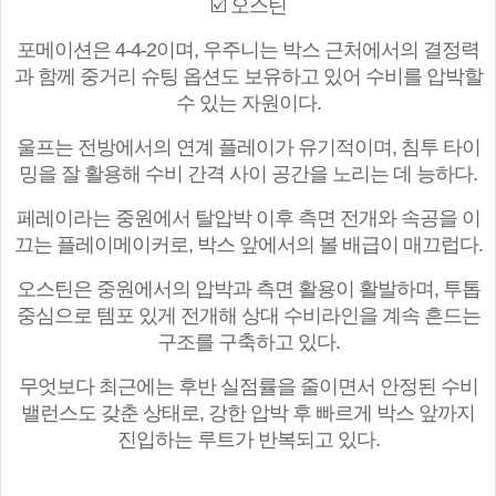
☑️ 오스틴
포메이션은 4-4-2이며, 우주니는 박스 근처에서의 결정력
과 함께 중거리 슈팅 옵션도 보유하고 있어 수비를 압박할
수 있는 자원이다.
울프는 전방에서의 연계 플레이가 유기적이며, 침투 타이
밍을 잘 활용해 수비 간격 사이 공간을 노리는 데 능하다.
페레이라는 중원에서 탈압박 이후 측면 전개와 속공을 이
끄는 플레이메이커로, 박스 앞에서의 볼 배급이 매끄럽다.
오스틴은 중원에서의 압박과 측면 활용이 활발하며, 투톱
중심으로 템포 있게 전개해 상대 수비라인을 계속 흔드는
구조를 구축하고 있다.
무엇보다 최근에는 후반 실점률을 줄이면서 안정된 수비
밸런스도 갖춘 상태로, 강한 압박 후 빠르게 박스 앞까지
진입하는 루트가 반복되고 있다.