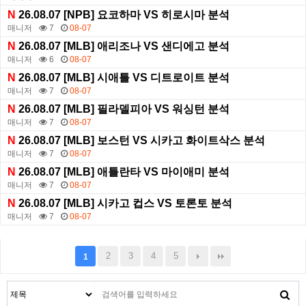
N
26.08.07 [NPB] 요코하마 VS 히로시마 분석
매니저
7
08-07
N
26.08.07 [MLB] 애리조나 VS 샌디에고 분석
매니저
6
08-07
N
26.08.07 [MLB] 시애틀 VS 디트로이트 분석
매니저
7
08-07
N
26.08.07 [MLB] 필라델피아 VS 워싱턴 분석
매니저
7
08-07
N
26.08.07 [MLB] 보스턴 VS 시카고 화이트삭스 분석
매니저
7
08-07
N
26.08.07 [MLB] 애틀란타 VS 마이애미 분석
매니저
7
08-07
N
26.08.07 [MLB] 시카고 컵스 VS 토론토 분석
매니저
7
08-07
2
3
4
5
1