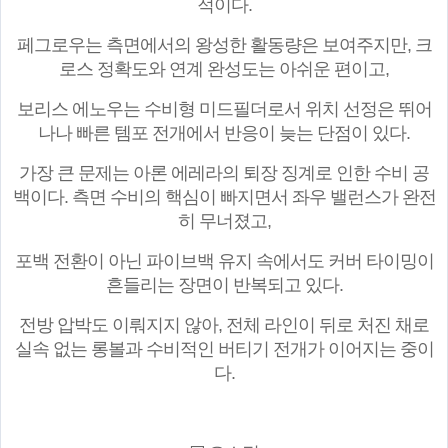
적이다.
페그로우는 측면에서의 왕성한 활동량은 보여주지만, 크
로스 정확도와 연계 완성도는 아쉬운 편이고,
보리스 에노우는 수비형 미드필더로서 위치 선정은 뛰어
나나 빠른 템포 전개에서 반응이 늦는 단점이 있다.
가장 큰 문제는 아론 에레라의 퇴장 징계로 인한 수비 공
백이다. 측면 수비의 핵심이 빠지면서 좌우 밸런스가 완전
히 무너졌고,
포백 전환이 아닌 파이브백 유지 속에서도 커버 타이밍이
흔들리는 장면이 반복되고 있다.
전방 압박도 이뤄지지 않아, 전체 라인이 뒤로 처진 채로
실속 없는 롱볼과 수비적인 버티기 전개가 이어지는 중이
다.