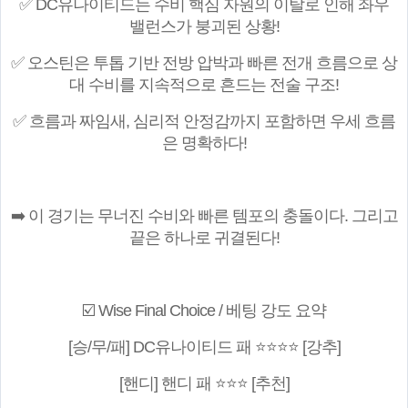
✅ DC유나이티드는 수비 핵심 자원의 이탈로 인해 좌우
밸런스가 붕괴된 상황!
✅ 오스틴은 투톱 기반 전방 압박과 빠른 전개 흐름으로 상
대 수비를 지속적으로 흔드는 전술 구조!
✅ 흐름과 짜임새, 심리적 안정감까지 포함하면 우세 흐름
은 명확하다!
➡️ 이 경기는 무너진 수비와 빠른 템포의 충돌이다. 그리고
끝은 하나로 귀결된다!
☑️ Wise Final Choice / 베팅 강도 요약
[승/무/패] DC유나이티드 패 ⭐⭐⭐⭐ [강추]
[핸디] 핸디 패 ⭐⭐⭐ [추천]