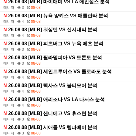
N
26.08.08 [MLB] 마이애미 VS LA 애인절스 분석
매니저
3
08-08
N
26.08.08 [MLB] 뉴욕 양키스 VS 애틀란타 분석
매니저
4
08-08
N
26.08.08 [MLB] 워싱턴 VS 신시내티 분석
매니저
4
08-08
N
26.08.08 [MLB] 피츠버그 VS 뉴욕 메츠 분석
매니저
3
08-08
N
26.08.08 [MLB] 필라델피아 VS 토론토 분석
매니저
3
08-08
N
26.08.08 [MLB] 세인트루이스 VS 콜로라도 분석
매니저
4
08-08
N
26.08.08 [MLB] 텍사스 VS 볼티모어 분석
매니저
4
08-08
N
26.08.08 [MLB] 애리조나 VS LA 다저스 분석
매니저
4
08-08
N
26.08.08 [MLB] 샌디에고 VS 휴스턴 분석
매니저
3
08-08
N
26.08.08 [MLB] 시애틀 VS 템파베이 분석
매니저
3
08-08