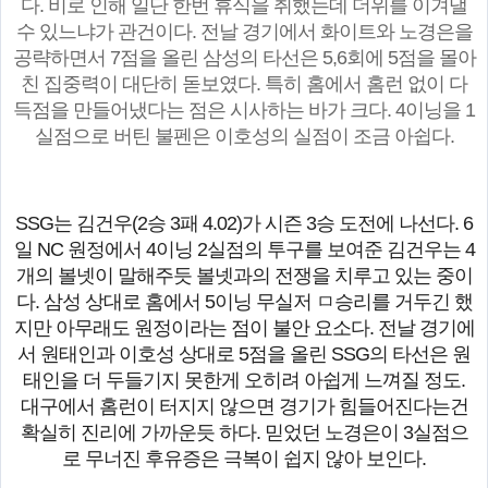
다. 비로 인해 일단 한번 휴식을 취했는데 더위를 이겨낼
수 있느냐가 관건이다. 전날 경기에서 화이트와 노경은을
공략하면서 7점을 올린 삼성의 타선은 5,6회에 5점을 몰아
친 집중력이 대단히 돋보였다. 특히 홈에서 홈런 없이 다
득점을 만들어냈다는 점은 시사하는 바가 크다. 4이닝을 1
실점으로 버틴 불펜은 이호성의 실점이 조금 아쉽다.
SSG는 김건우(2승 3패 4.02)가 시즌 3승 도전에 나선다. 6
일 NC 원정에서 4이닝 2실점의 투구를 보여준 김건우는 4
개의 볼넷이 말해주듯 볼넷과의 전쟁을 치루고 있는 중이
다. 삼성 상대로 홈에서 5이닝 무실저 ㅁ승리를 거두긴 했
지만 아무래도 원정이라는 점이 불안 요소다. 전날 경기에
서 원태인과 이호성 상대로 5점을 올린 SSG의 타선은 원
태인을 더 두들기지 못한게 오히려 아쉽게 느껴질 정도.
대구에서 홈런이 터지지 않으면 경기가 힘들어진다는건
확실히 진리에 가까운듯 하다. 믿었던 노경은이 3실점으
로 무너진 후유증은 극복이 쉽지 않아 보인다.