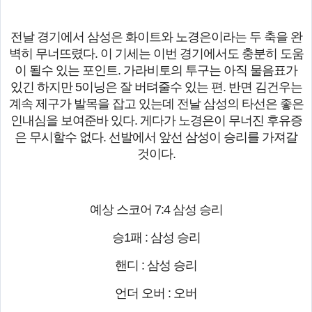
전날 경기에서 삼성은 화이트와 노경은이라는 두 축을 완
벽히 무너뜨렸다. 이 기세는 이번 경기에서도 충분히 도움
이 될수 있는 포인트. 가라비토의 투구는 아직 물음표가
있긴 하지만 5이닝은 잘 버텨줄수 있는 편. 반면 김건우는
계속 제구가 발목을 잡고 있는데 전날 삼성의 타선은 좋은
인내심을 보여준바 있다. 게다가 노경은이 무너진 후유증
은 무시할수 없다. 선발에서 앞선 삼성이 승리를 가져갈
것이다.
예상 스코어 7:4 삼성 승리
승1패 : 삼성 승리
핸디 : 삼성 승리
언더 오버 : 오버