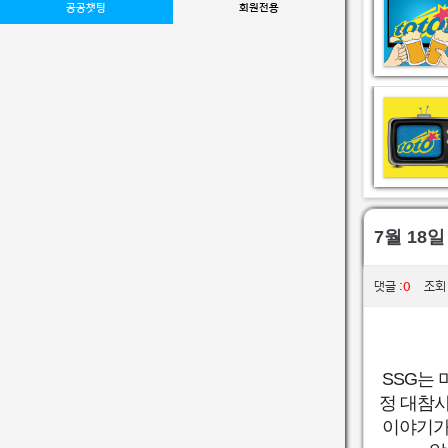
공공챗팅
회원전용
7월 18일
0
댓글 :
조회 :
SSG는 
정 대참사
이야기가