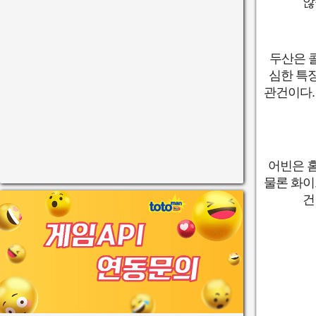
않
두산은 콜
심한 특징
관건이다.
어빈은 홈
물론 화이
건