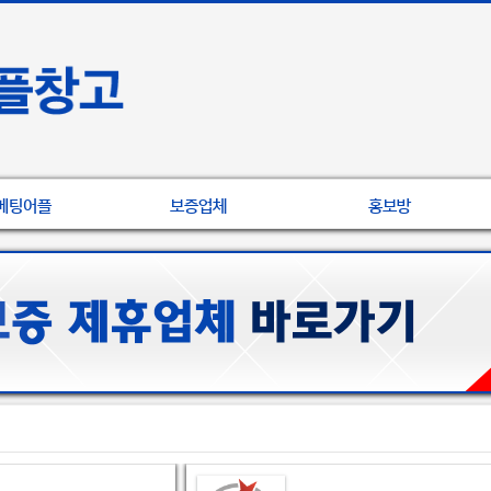
베팅어플
보증업체
홍보방