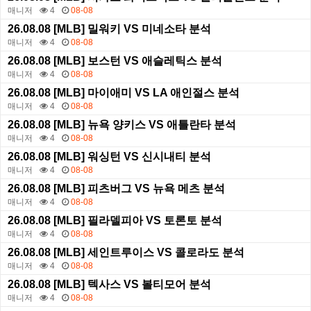
매니저
4
08-08
26.08.08 [MLB] 밀워키 VS 미네소타 분석
매니저
4
08-08
26.08.08 [MLB] 보스턴 VS 애슬레틱스 분석
매니저
4
08-08
26.08.08 [MLB] 마이애미 VS LA 애인절스 분석
매니저
4
08-08
26.08.08 [MLB] 뉴욕 양키스 VS 애틀란타 분석
매니저
4
08-08
26.08.08 [MLB] 워싱턴 VS 신시내티 분석
매니저
4
08-08
26.08.08 [MLB] 피츠버그 VS 뉴욕 메츠 분석
매니저
4
08-08
26.08.08 [MLB] 필라델피아 VS 토론토 분석
매니저
4
08-08
26.08.08 [MLB] 세인트루이스 VS 콜로라도 분석
매니저
4
08-08
26.08.08 [MLB] 텍사스 VS 볼티모어 분석
매니저
4
08-08