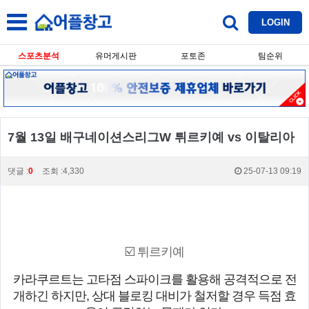
LOGIN
스포츠분석
유머게시판
포토존
팀순위
7월 13일 배구네이션스리그W 튀르키예 vs 이탈리아
댓글 :
0
조회 :4,330
25-07-13 09:19
☑️ 튀르키예
카라쿠르트는 고타점 스파이크를 활용해 공격적으로 전
개하긴 하지만, 상대 블로킹 대비가 철저할 경우 득점 효