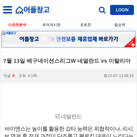
LOGIN
스포츠분석
유머게시판
포토존
팀순위
7월 13일 배구네이션스리그W 네덜란드 vs 이탈리아
댓글 :
0
조회 :4,195
25-07-13 09:18
☑️ 네덜란드
바이옌스는 높이를 활용한 강타 능력은 위협적이나, 리시
브 연계 후 전개 과정이 단조롭고 블로킹 대응이 느리다는