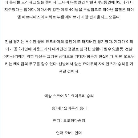
에 문제를 드러내고 있는 중이다. 그나마 다행인건 막판 4이닝동안에 8안타가 터
져주었다는 점이다. 야마사키 강판 이후 4이닝을 무실점으로 막아낸 불펜은 라이
델 마르티네즈의 퍼펙트 부활 세이브가 가장 반가울지도 모른다.
전날 경기는 투수전 끝에 요코하마의 불펜이 또 터져버린 경기였다. 게다가 이리
에가 공 2개만에 마운드에서 내려간건 정말로 심각한 상황이 될수 있을듯. 전날
야마사키에게 막힌 타선은 그리핀 상대로도 기대가 힘든게 현실이다. 반면 오오누
키는 케이급의 투구를 할수 없다. 선발에서 앞선 요미우리 자이언츠가 승리를 가
져갈 것이다.
예상 스코어 3:1 요미우리 승리
승1패 : 요미우리 승리
핸디 : 요코하마승리
언더 오버 : 언더