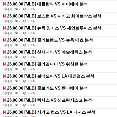
N
26.08.06 [MLB] 애틀란타 VS 마이애미 분석
매니저
7
08-06
N
26.08.06 [MLB] 보스턴 VS 시카고 화이트삭스 분석
매니저
7
08-06
N
26.08.06 [MLB] 뉴욕 양키스 VS 세인트루이스 분석
매니저
6
08-06
N
26.08.06 [MLB] 클리블랜드 VS 뉴욕 메츠 분석
매니저
5
08-06
N
26.08.06 [MLB] 신시내티 VS 애슬레틱스 분석
매니저
5
08-06
N
26.08.06 [MLB] 필라델피아 VS 워싱턴 분석
매니저
5
08-06
N
26.08.06 [MLB] 볼티모어 VS LA 애인절스 분석
매니저
6
08-06
N
26.08.06 [MLB] 콜로라도 VS 템파베이 분석
매니저
5
08-06
N
26.08.06 [MLB] 텍사스 VS 샌프란시스코 분석
매니저
6
08-06
N
26.08.06 [MLB] 시카고 컵스 VS LA 다저스 분석