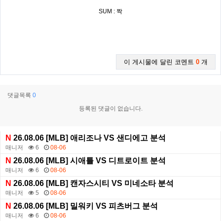
SUM : 짝
이 게시물에 달린 코멘트
0
개
댓글목록
0
등록된 댓글이 없습니다.
N
26.08.06 [MLB] 애리조나 VS 샌디에고 분석
매니저
6
08-06
N
26.08.06 [MLB] 시애틀 VS 디트로이트 분석
매니저
6
08-06
N
26.08.06 [MLB] 캔자스시티 VS 미네소타 분석
매니저
5
08-06
N
26.08.06 [MLB] 밀워키 VS 피츠버그 분석
매니저
6
08-06