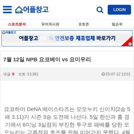
LOGIN
스포츠분석
유머게시판
포토존
팀순위
7월 12일 NPB 요코베이 vs 요미우리
댓글 :
0
조회 :13,381
25-07-12 13:01
요코하마 DeNA 베이스타즈는 오오누키 신이치(2승 5
패 3.11)가 시즌 3승 도전에 나선다. 5일 한신과 홈 경
기에서 6이닝 3실점의 부진한 투구로 패배를 당한 오
오누키는 교류전의 호조를 전혀 이어가지 못했다. 4월