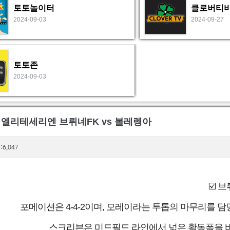
토토놀이터
클로버티
2024-09-03
2024-09-27
토토존
2024-09-03
일 엘리테세리엔 브뤼네FK vs 볼레렝아
:6,047
☑️ 
포메이션은 4-4-2이며, 모레이라는 투톱의 마무리를 
스크리븐은 미드필드 라인에서 넓은 활동폭을 바