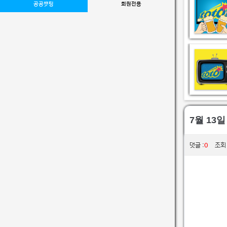
공공챗팅
회원전용
7월 13
0
댓글 :
조회 