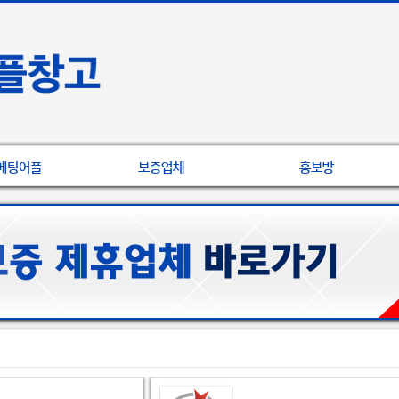
베팅어플
보증업체
홍보방