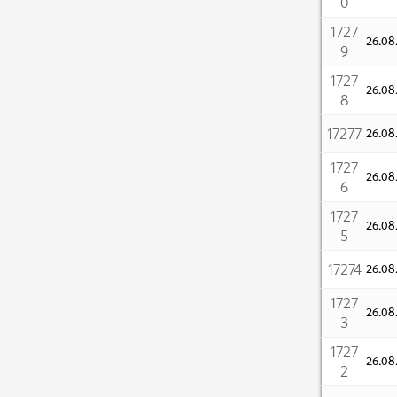
0
1727
26.0
9
1727
26.0
8
17277
26.0
1727
26.0
6
1727
26.0
5
17274
26.0
1727
26.0
3
1727
26.0
2