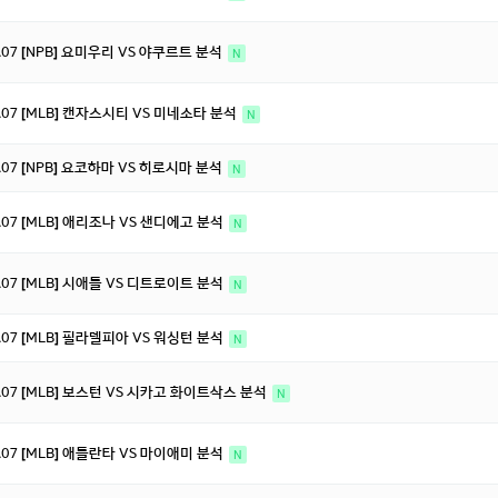
8.07 [NPB] 요미우리 VS 야쿠르트 분석
N
8.07 [MLB] 캔자스시티 VS 미네소타 분석
N
8.07 [NPB] 요코하마 VS 히로시마 분석
N
8.07 [MLB] 애리조나 VS 샌디에고 분석
N
8.07 [MLB] 시애틀 VS 디트로이트 분석
N
8.07 [MLB] 필라델피아 VS 워싱턴 분석
N
8.07 [MLB] 보스턴 VS 시카고 화이트삭스 분석
N
8.07 [MLB] 애틀란타 VS 마이애미 분석
N