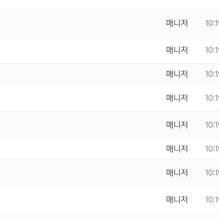
매니저
10:1
매니저
10:1
매니저
10:1
매니저
10:1
매니저
10:1
매니저
10:1
매니저
10:1
매니저
10:1