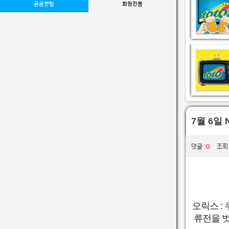
공공챗팅
회원전용
7월 6일
0
댓글 :
조회 :
오릭스 : 
류전을 벗