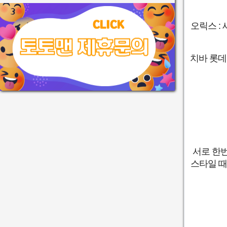
오릭스 :
치바 롯데
서로 한번
스타일 때