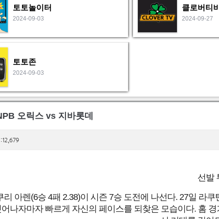
토토놀이터
클로버티
2024-09-03
2024-09-27
토토존
2024-09-03
 NPB 오릭스 vs 지바롯데
12,679
선발 
쿠리 아렌(6승 4패 2.38)이 시즌 7승 도전에 나선다. 27일
어나자마자 빠르게 자신의 페이스를 되찾은 모습이다. 홈 경기