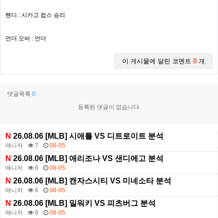
핸디 : 시카고 컵스 승리
언더 오버 : 언더
이 게시물에 달린 코멘트
0
개
댓글목록
0
등록된 댓글이 없습니다.
N
26.08.06 [MLB] 시애틀 VS 디트로이트 분석
매니저
7
08-05
N
26.08.06 [MLB] 애리조나 VS 샌디에고 분석
매니저
6
08-05
N
26.08.06 [MLB] 캔자스시티 VS 미네소타 분석
매니저
6
08-05
N
26.08.06 [MLB] 밀워키 VS 피츠버그 분석
매니저
6
08-05