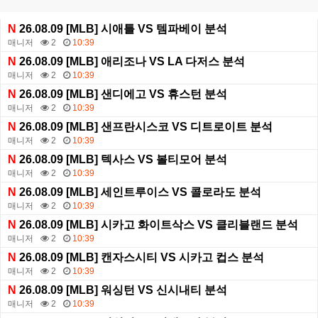
N
26.08.09 [MLB] 시애틀 VS 템파베이 분석
매니저
2
10:39
N
26.08.09 [MLB] 애리조나 VS LA 다저스 분석
매니저
2
10:39
N
26.08.09 [MLB] 샌디에고 VS 휴스턴 분석
매니저
2
10:39
N
26.08.09 [MLB] 샌프란시스코 VS 디트로이트 분석
매니저
2
10:39
N
26.08.09 [MLB] 텍사스 VS 볼티모어 분석
매니저
2
10:39
N
26.08.09 [MLB] 세인트루이스 VS 콜로라도 분석
매니저
2
10:39
N
26.08.09 [MLB] 시카고 화이트삭스 VS 클리블랜드 분석
매니저
2
10:39
N
26.08.09 [MLB] 캔자스시티 VS 시카고 컵스 분석
매니저
2
10:39
N
26.08.09 [MLB] 워싱턴 VS 신시내티 분석
매니저
2
10:39