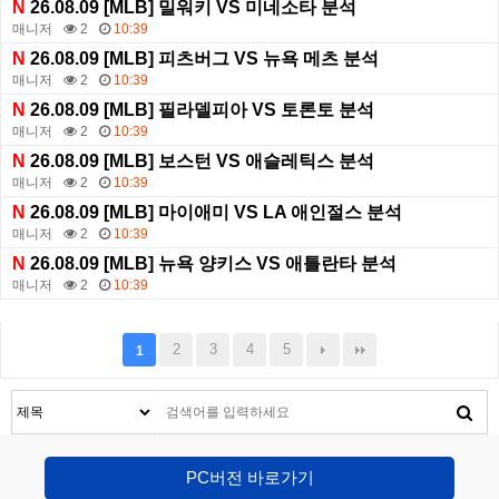
N
26.08.09 [MLB] 밀워키 VS 미네소타 분석
매니저
2
10:39
N
26.08.09 [MLB] 피츠버그 VS 뉴욕 메츠 분석
매니저
2
10:39
N
26.08.09 [MLB] 필라델피아 VS 토론토 분석
매니저
2
10:39
N
26.08.09 [MLB] 보스턴 VS 애슬레틱스 분석
매니저
2
10:39
N
26.08.09 [MLB] 마이애미 VS LA 애인절스 분석
매니저
2
10:39
N
26.08.09 [MLB] 뉴욕 양키스 VS 애틀란타 분석
매니저
2
10:39
2
3
4
5
1
PC버전 바로가기