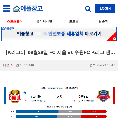
LOGIN
스포츠분석
유머게시판
포토존
팀순위
【K리그1】09월29일 FC 서울 vs 수원FC K리그 생중계,스포츠분석,스포츠중계
댓글 :
0
조회 :16,946
24-09-29 13:47