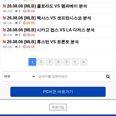
N
26.08.06 [MLB] 콜로라도 VS 템파베이 분석
매니저
8
08-06
N
26.08.06 [MLB] 텍사스 VS 샌프란시스코 분석
매니저
9
08-06
N
26.08.06 [MLB] 시카고 컵스 VS LA 다저스 분석
매니저
9
08-06
N
26.08.06 [MLB] 휴스턴 VS 토론토 분석
매니저
8
08-06
2
3
4
5
1
PC버전 바로가기
회원가입