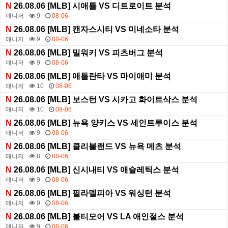
N
26.08.06 [MLB] 시애틀 VS 디트로이트 분석
매니저
9
08-06
N
26.08.06 [MLB] 캔자스시티 VS 미네소타 분석
매니저
9
08-06
N
26.08.06 [MLB] 밀워키 VS 피츠버그 분석
매니저
9
08-06
N
26.08.06 [MLB] 애틀란타 VS 마이애미 분석
매니저
10
08-06
N
26.08.06 [MLB] 보스턴 VS 시카고 화이트삭스 분석
매니저
10
08-06
N
26.08.06 [MLB] 뉴욕 양키스 VS 세인트루이스 분석
매니저
9
08-06
N
26.08.06 [MLB] 클리블랜드 VS 뉴욕 메츠 분석
매니저
8
08-06
N
26.08.06 [MLB] 신시내티 VS 애슬레틱스 분석
매니저
9
08-06
N
26.08.06 [MLB] 필라델피아 VS 워싱턴 분석
매니저
9
08-06
N
26.08.06 [MLB] 볼티모어 VS LA 애인절스 분석
매니저
9
08-06