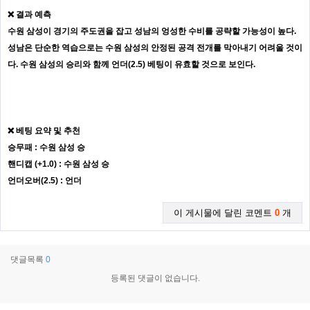
❌ 결과 예측
수원 삼성이 경기의 주도권을 잡고 성남의 엉성한 수비를 공략할 가능성이 높다.
성남은 단순한 역습으로는 수원 삼성의 안정된 공격 전개를 막아내기 어려울 것이
다. 수원 삼성의 승리와 함께 언더(2.5) 베팅이 유효할 것으로 보인다.
❌ 베팅 요약 및 추천
승무패 : 수원 삼성 승
핸디캡 (+1.0) : 수원 삼성 승
언더오버(2.5) : 언더
이 게시물에 달린 코멘트
0
개
댓글목록
0
등록된 댓글이 없습니다.