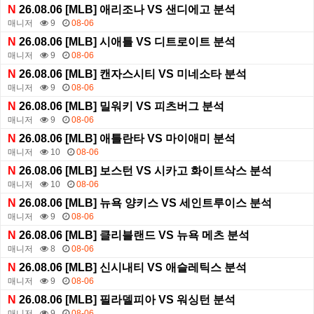
N
26.08.06 [MLB] 애리조나 VS 샌디에고 분석
매니저
9
08-06
N
26.08.06 [MLB] 시애틀 VS 디트로이트 분석
매니저
9
08-06
N
26.08.06 [MLB] 캔자스시티 VS 미네소타 분석
매니저
9
08-06
N
26.08.06 [MLB] 밀워키 VS 피츠버그 분석
매니저
9
08-06
N
26.08.06 [MLB] 애틀란타 VS 마이애미 분석
매니저
10
08-06
N
26.08.06 [MLB] 보스턴 VS 시카고 화이트삭스 분석
매니저
10
08-06
N
26.08.06 [MLB] 뉴욕 양키스 VS 세인트루이스 분석
매니저
9
08-06
N
26.08.06 [MLB] 클리블랜드 VS 뉴욕 메츠 분석
매니저
8
08-06
N
26.08.06 [MLB] 신시내티 VS 애슬레틱스 분석
매니저
9
08-06
N
26.08.06 [MLB] 필라델피아 VS 워싱턴 분석
매니저
9
08-06