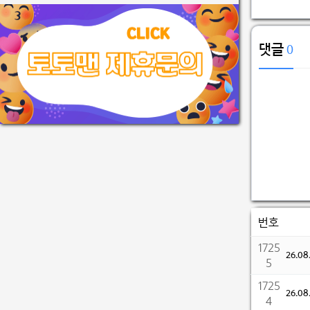
댓글
0
번호
1725
26.0
5
1725
26.0
4