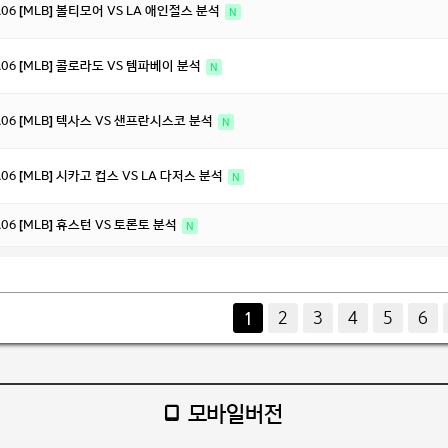
8.06 [MLB] 볼티모어 VS LA 애인절스 분석
N
8.06 [MLB] 콜로라도 VS 템파베이 분석
N
8.06 [MLB] 텍사스 VS 샌프란시스코 분석
N
8.06 [MLB] 시카고 컵스 VS LA 다저스 분석
N
8.06 [MLB] 휴스턴 VS 토론토 분석
N
다음
맨끝
2
3
4
5
6
1
모바일버전