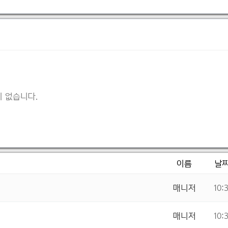
 없습니다.
이름
날
매니저
10:3
매니저
10:3