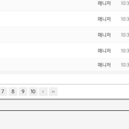
매니저
10:3
매니저
10:3
매니저
10:3
매니저
10:3
매니저
10:3
7
8
9
10