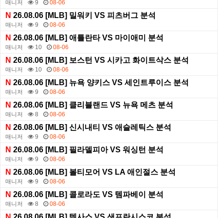
매니저
9
08-06
N
26.08.06 [MLB] 밀워키 VS 피츠버그 분석
매니저
9
08-06
N
26.08.06 [MLB] 애틀란타 VS 마이애미 분석
매니저
10
08-06
N
26.08.06 [MLB] 보스턴 VS 시카고 화이트삭스 분석
매니저
10
08-06
N
26.08.06 [MLB] 뉴욕 양키스 VS 세인트루이스 분석
매니저
9
08-06
N
26.08.06 [MLB] 클리블랜드 VS 뉴욕 메츠 분석
매니저
8
08-06
N
26.08.06 [MLB] 신시내티 VS 애슬레틱스 분석
매니저
9
08-06
N
26.08.06 [MLB] 필라델피아 VS 워싱턴 분석
매니저
9
08-06
N
26.08.06 [MLB] 볼티모어 VS LA 애인절스 분석
매니저
9
08-06
N
26.08.06 [MLB] 콜로라도 VS 템파베이 분석
매니저
8
08-06
N
26.08.06 [MLB] 텍사스 VS 샌프란시스코 분석