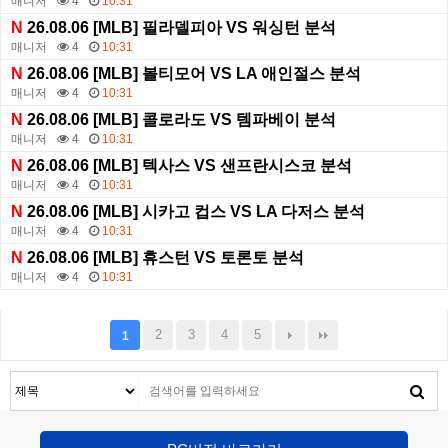
매니저
4
10:31
N
26.08.06 [MLB] 필라델피아 VS 워싱턴 분석
매니저
4
10:31
N
26.08.06 [MLB] 볼티모어 VS LA 애인절스 분석
매니저
4
10:31
N
26.08.06 [MLB] 콜로라도 VS 템파베이 분석
매니저
4
10:31
N
26.08.06 [MLB] 텍사스 VS 샌프란시스코 분석
매니저
4
10:31
N
26.08.06 [MLB] 시카고 컵스 VS LA 다저스 분석
매니저
4
10:31
N
26.08.06 [MLB] 휴스턴 VS 토론토 분석
매니저
4
10:31
2
3
4
5
1