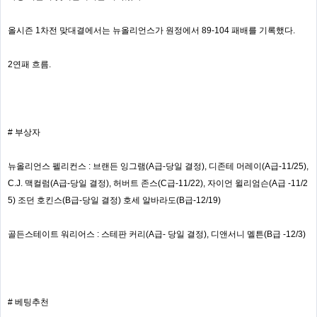
올시즌 1차전 맞대결에서는 뉴올리언스가 원정에서 89-104 패배를 기록했다.
2연패 흐름.
# 부상자
뉴올리언스 펠리컨스 : 브랜든 잉그램(A급-당일 결정), 디존테 머레이(A급-11/25),
C.J. 맥컬럼(A급-당일 결정), 허버트 존스(C급-11/22), 자이언 윌리엄슨(A급 -11/2
5) 조던 호킨스(B급-당일 결정) 호세 알바라도(B급-12/19)
골든스테이트 워리어스 : 스테판 커리(A급- 당일 결정), 디앤서니 멜튼(B급 -12/3)
# 베팅추천