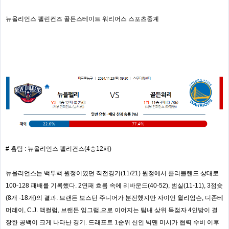
뉴올리언스 펠린컨즈 골든스테이트 워리어스 스포츠중계
# 홈팀 : 뉴올리언스 펠리컨스(4승12패)
뉴올리언스는 백투백 원정이였던 직전경기(11/21) 원정에서 클리블랜드 상대로
100-128 패배를 기록했다. 2연패 흐름 속에 리바운드(40-52), 범실(11-11), 3점슛
(8개 -18개)의 결과. 브랜든 보스턴 주니어가 분전했지만 자이언 윌리엄슨, 디존테
머레이, C.J. 맥컬럼, 브랜든 잉그램,으로 이어지는 팀내 상위 득점자 4인방이 결
장한 공백이 크게 나타난 경기. 드래프트 1순위 신인 빅맨 미시가 협력 수비 이후