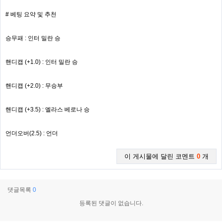
# 베팅 요약 및 추천
승무패 : 인터 밀란 승
핸디캡 (+1.0) : 인터 밀란 승
핸디캡 (+2.0) : 무승부
핸디캡 (+3.5) : 엘라스 베로나 승
언더오버(2.5) : 언더
이 게시물에 달린 코멘트
0
개
댓글목록
0
등록된 댓글이 없습니다.