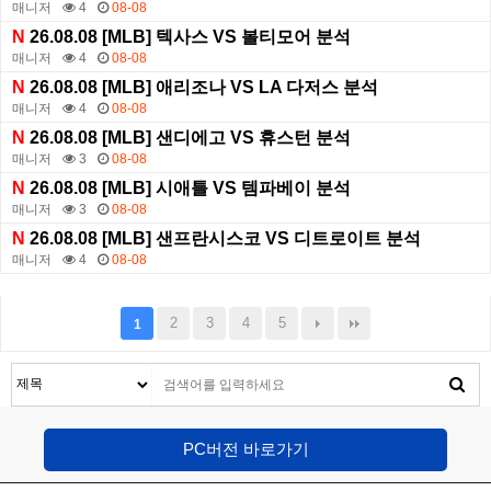
매니저
4
08-08
N
26.08.08 [MLB] 텍사스 VS 볼티모어 분석
매니저
4
08-08
N
26.08.08 [MLB] 애리조나 VS LA 다저스 분석
매니저
4
08-08
N
26.08.08 [MLB] 샌디에고 VS 휴스턴 분석
매니저
3
08-08
N
26.08.08 [MLB] 시애틀 VS 템파베이 분석
매니저
3
08-08
N
26.08.08 [MLB] 샌프란시스코 VS 디트로이트 분석
매니저
4
08-08
2
3
4
5
1
PC버전 바로가기