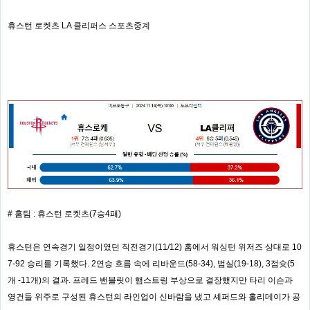
휴스턴 로켓츠 LA 클리퍼스 스포츠중계
# 홈팀 : 휴스턴 로켓츠(7승4패)
휴스턴은 연속경기 일정이였던 직전경기(11/12) 홈에서 워싱턴 위저즈 상대로 10
7-92 승리를 기록했다. 2연승 흐름 속에 리바운드(58-34), 범실(19-18), 3점슛(5
개 -11개)의 결과. 프레드 밴블릿이 햄스트링 부상으로 결장했지만 타리 이슨과
영건들 위주로 구성된 휴스턴의 라인업이 신바람을 냈고 셰퍼드와 홀리데이가 공