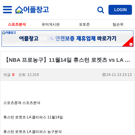
LOGIN
스포츠분석
유머게시판
포토존
팀순위
【NBA 프로농구】11월14일 휴스턴 로켓츠 vs LA 클리퍼스 nba 생중계,스포츠분석,스포츠중계
댓글 :
0
조회 :12,319
24-11-13 23:13
스포츠중계 스포츠분석
휴스턴 로켓츠 LA 클리퍼스 11월14일
휴스턴 로켓츠 LA 클리퍼스 농구분석