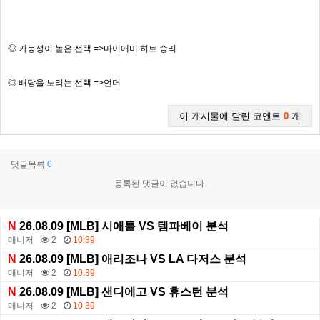
◎ 가능성이 높은 선택 =>마이애미 히트 승리
◎ 배당을 노리는 선택 =>언더
이 게시물에 달린 코멘트
0
개
댓글목록
0
등록된 댓글이 없습니다.
N
26.08.09 [MLB] 시애틀 VS 템파베이 분석
매니저
2
10:39
N
26.08.09 [MLB] 애리조나 VS LA 다저스 분석
매니저
2
10:39
N
26.08.09 [MLB] 샌디에고 VS 휴스턴 분석
매니저
2
10:39