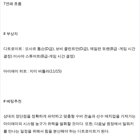
7연패 흐름
# 부상자
디트로이트 : 오사르 톰슨(D급), 보비 클린트만(D급), 제일런 듀렌(B급 -게임 시간
결정) 이사야 스튜어트(B급-게임 시간 결정)
마이애미 히트 : 지미 버틀러(11/15)
# 베팅추천
상대의 장단점을 정확하게 파악하고 맞춤형 수비 전술과 선수 매치업을 가져가는
마이애미의 시스템 농구가 위력을 발휘할 것이다. 또한, 다음날 원정에서 밀워키
를 만나는 일정을 위해서 힘을 분산해야 하는 디트로이트가 된다.