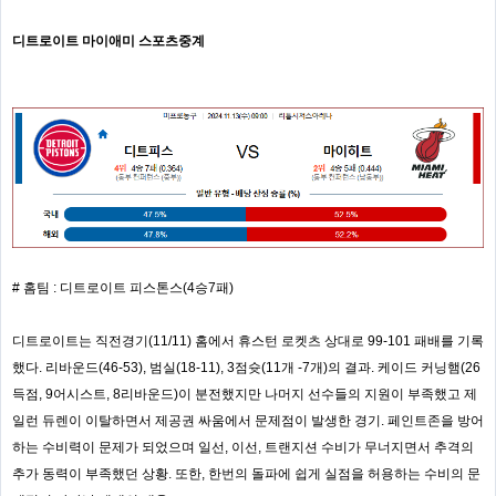
디트로이트 마이애미 스포츠중계
# 홈팀 : 디트로이트 피스톤스(4승7패)
디트로이트는 직전경기(11/11) 홈에서 휴스턴 로켓츠 상대로 99-101 패배를 기록
했다. 리바운드(46-53), 범실(18-11), 3점슛(11개 -7개)의 결과. 케이드 커닝햄(26
득점, 9어시스트, 8리바운드)이 분전했지만 나머지 선수들의 지원이 부족했고 제
일런 듀렌이 이탈하면서 제공권 싸움에서 문제점이 발생한 경기. 페인트존을 방어
하는 수비력이 문제가 되었으며 일선, 이선, 트랜지션 수비가 무너지면서 추격의
추가 동력이 부족했던 상황. 또한, 한번의 돌파에 쉽게 실점을 허용하는 수비의 문