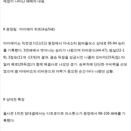
제점이 나타난 패배의 내용.
# 원정팀 : 마이애미 히트(4승5패)
마이애미는 직전경기(11/11) 원정에서 미네소타 팀버울브스 상대로 95-94 승리
를 기록했다. 3연패에서 벗어나는 승리가 나왔으며 리바운드(44-47), 범실(22-1
9), 3점슛(11개 -13개)의 결과. 결승 득점을 성공시킨 니콜라 요비치(15득점), 타
일러 헤로(26득점)가 함께 해결사로 나섰던 경기. 승부처에 단단한 수비력을 선보
였으며 뱀 아데바요의 리바운드와 야투가 중요한 순간 마다 나왔던 상황.
# 상대전 특징
올시즌 1차전 맞대결에서는 디트로이트 피스톤스가 원정에서 98-106 패배를 기
록했다.