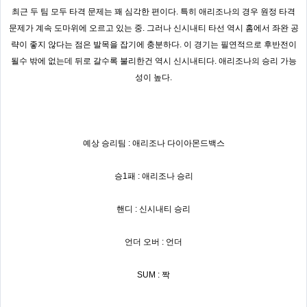
최근 두 팀 모두 타격 문제는 꽤 심각한 편이다. 특히 애리조나의 경우 원정 타격
문제가 계속 도마위에 오르고 있는 중. 그러나 신시내티 타선 역시 홈에서 좌완 공
략이 좋지 않다는 점은 발목을 잡기에 충분하다. 이 경기는 필연적으로 후반전이
될수 밖에 없는데 뒤로 갈수록 불리한건 역시 신시내티다. 애리조나의 승리 가능
성이 높다.
예상 승리팀 : 애리조나 다이아몬드백스
승1패 : 애리조나 승리
핸디 : 신시내티 승리
언더 오버 : 언더
SUM : 짝