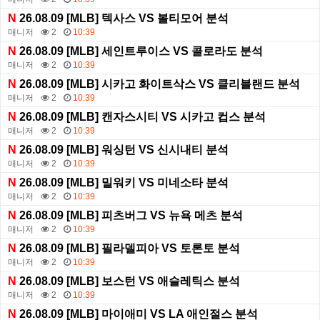
N
26.08.09 [MLB] 텍사스 VS 볼티모어 분석
매니저
2
10:39
N
26.08.09 [MLB] 세인트루이스 VS 콜로라도 분석
매니저
2
10:39
N
26.08.09 [MLB] 시카고 화이트삭스 VS 클리블랜드 분석
매니저
2
10:39
N
26.08.09 [MLB] 캔자스시티 VS 시카고 컵스 분석
매니저
2
10:39
N
26.08.09 [MLB] 워싱턴 VS 신시내티 분석
매니저
2
10:39
N
26.08.09 [MLB] 밀워키 VS 미네소타 분석
매니저
2
10:39
N
26.08.09 [MLB] 피츠버그 VS 뉴욕 메츠 분석
매니저
2
10:39
N
26.08.09 [MLB] 필라델피아 VS 토론토 분석
매니저
2
10:39
N
26.08.09 [MLB] 보스턴 VS 애슬레틱스 분석
매니저
2
10:39
N
26.08.09 [MLB] 마이애미 VS LA 애인절스 분석