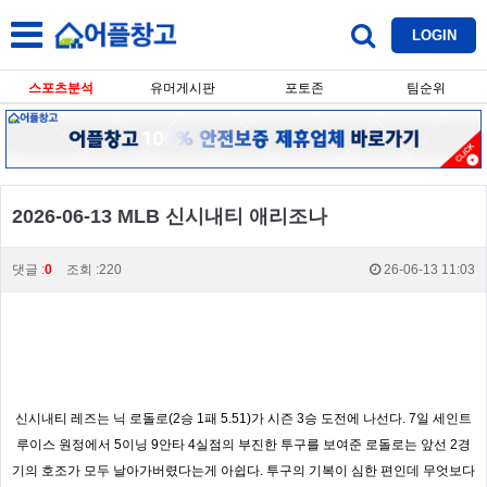
LOGIN
스포츠분석
유머게시판
포토존
팀순위
2026-06-13 MLB 신시내티 애리조나
댓글 :
0
조회 :220
26-06-13 11:03
신시내티 레즈는 닉 로돌로(2승 1패 5.51)가 시즌 3승 도전에 나선다. 7일 세인트
루이스 원정에서 5이닝 9안타 4실점의 부진한 투구를 보여준 로돌로는 앞선 2경
기의 호조가 모두 날아가버렸다는게 아쉽다. 투구의 기복이 심한 편인데 무엇보다