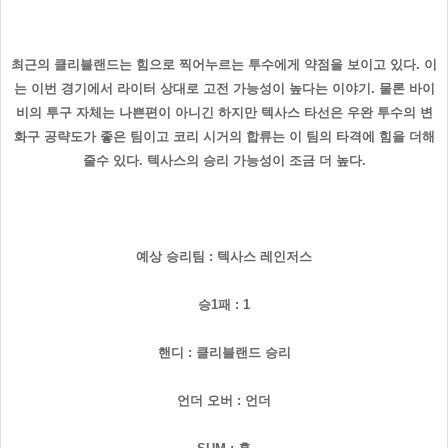
최근의 클리블랜드는 힘으로 찍어누르는 투수에게 약점을 보이고 있다. 이
는 이번 경기에서 라이터 상대로 고전 가능성이 높다는 이야기. 물론 바이
비의 투구 자체는 나쁜편이 아니긴 하지만 텍사스 타선은 우완 투수의 변
화구 공략도가 좋은 팀이고 코리 시거의 합류는 이 팀의 타격에 힘을 더해
줄수 있다. 텍사스의 승리 가능성이 조금 더 높다.
예상 승리팀 : 텍사스 레인저스
승1패 : 1
핸디 : 클리블랜드 승리
언더 오버 : 언더