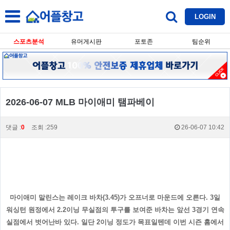
LOGIN
스포츠분석
유머게시판
포토존
팀순위
2026-06-07 MLB 마이애미 탬파베이
댓글 :
0
조회 :259
26-06-07 10:42
마이애미 말린스는 레이크 바차(3.45)가 오프너로 마운드에 오른다. 3일
워싱턴 원정에서 2.2이닝 무실점의 투구를 보여준 바차는 앞선 3경기 연속
실점에서 벗어난바 있다. 일단 2이닝 정도가 목표일텐데 이번 시즌 홈에서