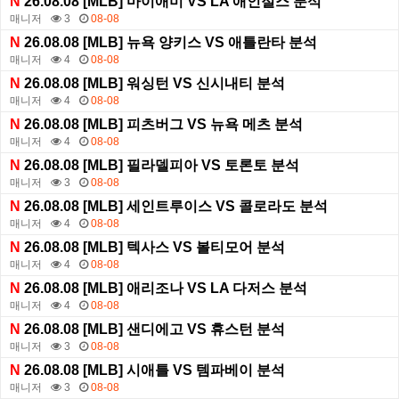
N
26.08.08 [MLB] 마이애미 VS LA 애인절스 분석
매니저
3
08-08
N
26.08.08 [MLB] 뉴욕 양키스 VS 애틀란타 분석
매니저
4
08-08
N
26.08.08 [MLB] 워싱턴 VS 신시내티 분석
매니저
4
08-08
N
26.08.08 [MLB] 피츠버그 VS 뉴욕 메츠 분석
매니저
4
08-08
N
26.08.08 [MLB] 필라델피아 VS 토론토 분석
매니저
3
08-08
N
26.08.08 [MLB] 세인트루이스 VS 콜로라도 분석
매니저
4
08-08
N
26.08.08 [MLB] 텍사스 VS 볼티모어 분석
매니저
4
08-08
N
26.08.08 [MLB] 애리조나 VS LA 다저스 분석
매니저
4
08-08
N
26.08.08 [MLB] 샌디에고 VS 휴스턴 분석
매니저
3
08-08
N
26.08.08 [MLB] 시애틀 VS 템파베이 분석
매니저
3
08-08