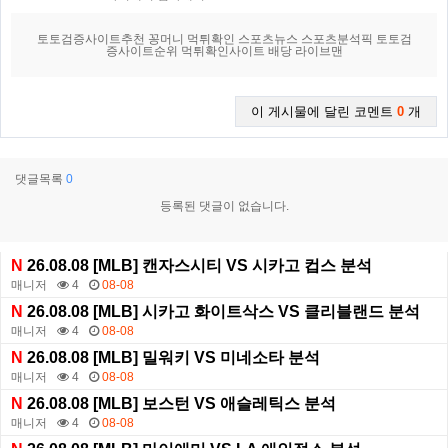
토토검증사이트추천 꽁머니 먹튀확인 스포츠뉴스 스포츠분석픽 토토검
증사이트순위 먹튀확인사이트 배당 라이브맨
이 게시물에 달린 코멘트
0
개
댓글목록
0
등록된 댓글이 없습니다.
N
26.08.08 [MLB] 캔자스시티 VS 시카고 컵스 분석
매니저
4
08-08
N
26.08.08 [MLB] 시카고 화이트삭스 VS 클리블랜드 분석
매니저
4
08-08
N
26.08.08 [MLB] 밀워키 VS 미네소타 분석
매니저
4
08-08
N
26.08.08 [MLB] 보스턴 VS 애슬레틱스 분석
매니저
4
08-08