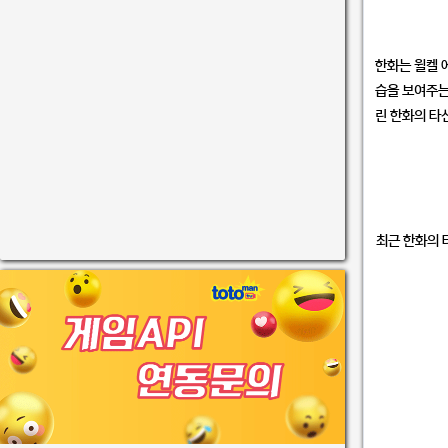
한화는 윌켈 
습을 보여주는
린 한화의 타
최근 한화의 