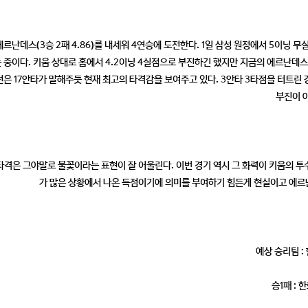
에르난데스(3승 2패 4.86)를 내세워 4연승에 도전한다. 1일 삼성 원정에서 5이닝
 중이다. 키움 상대로 홈에서 4.2이닝 4실점으로 부진하긴 했지만 지금의 에르난데스
선은 17안타가 말해주듯 현재 최고의 타격감을 보여주고 있다. 3안타 3타점을 터트린
부진이 
타격은 그야말로 불꽃이라는 표현이 잘 어울린다. 이번 경기 역시 그 화력이 키움의 투
가 많은 상황에서 나온 득점이기에 의미를 부여하기 힘든게 현실이고 에르
예상 승리팀 :
승1패 : 