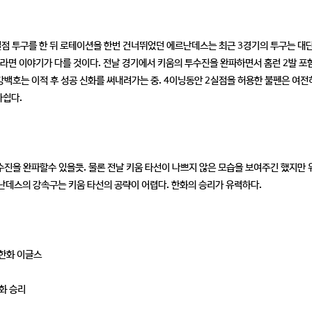
 무실점 투구를 한 뒤 로테이션을 한번 건너뛰었던 에르난데스는 최근 3경기의 투구는 대
라면 이야기가 다를 것이다. 전날 경기에서 키움의 투수진을 완파하면서 홈런 2발 포함 
 강백호는 이적 후 성공 신화를 써내려가는 중. 4이닝동안 2실점을 허용한 불펜은 여
아쉽다.
수진을 완파할수 있을듯. 물론 전날 키움 타선이 나쁘지 않은 모습을 보여주긴 했지만 
난데스의 강속구는 키움 타선의 공략이 어렵다. 한화의 승리가 유력하다.
 한화 이글스
한화 승리