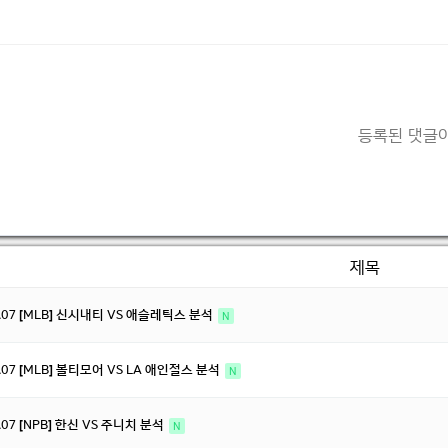
등록된 댓글이
제목
8.07 [MLB] 신시내티 VS 애슬레틱스 분석
N
8.07 [MLB] 볼티모어 VS LA 애인절스 분석
N
8.07 [NPB] 한신 VS 주니치 분석
N