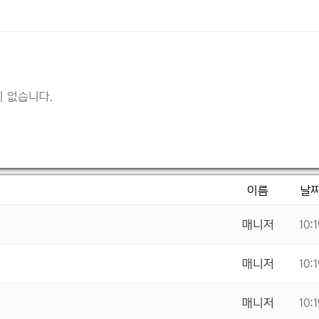
 없습니다.
이름
날
매니저
10:1
매니저
10:1
매니저
10:1