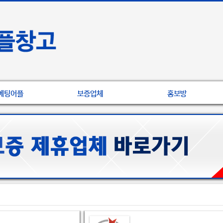
베팅어플
보증업체
홍보방