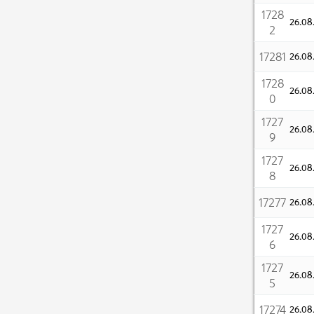
1728
26.0
2
17281
26.0
1728
26.0
0
1727
26.0
9
1727
26.0
8
17277
26.0
1727
26.0
6
1727
26.0
5
17274
26.0