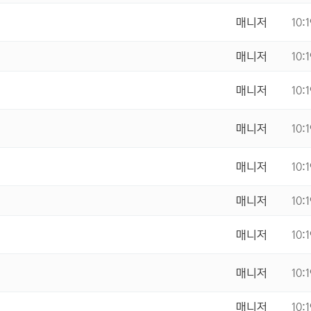
매니저
10:1
매니저
10:1
매니저
10:1
매니저
10:1
매니저
10:1
매니저
10:1
매니저
10:1
매니저
10:1
매니저
10:1