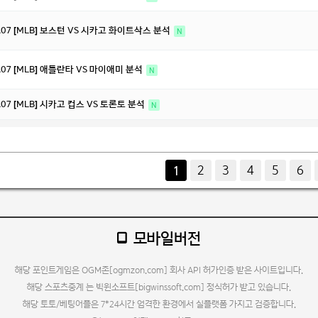
8.07 [MLB] 보스턴 VS 시카고 화이트삭스 분석
N
8.07 [MLB] 애틀란타 VS 마이애미 분석
N
8.07 [MLB] 시카고 컵스 VS 토론토 분석
N
다음
맨끝
2
3
4
5
6
1
모바일버전
해당 포인트게임은 OGM존[ogmzon.com] 회사 API 허가인증 받은 사이트입니다.
해당 스포츠중계 는 빅윈소프트[bigwinssoft.com] 정식허가 받고 있습니다.
해당 토토/베팅어플은 7*24시간 엄격한 환경에서 실플랫폼 가지고 검증합니다.