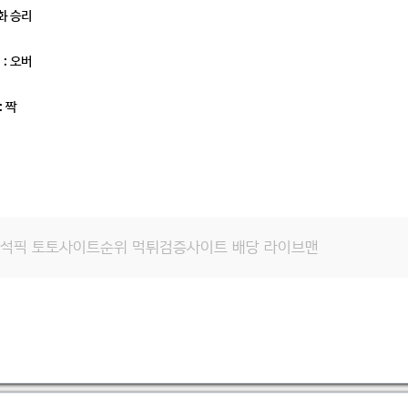
한화 승리
 : 오버
: 짝
석픽 토토사이트순위 먹튀검증사이트 배당 라이브맨