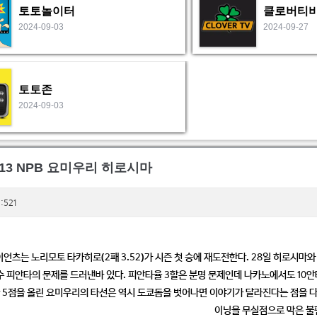
토토놀이터
클로버티
2024-09-03
2024-09-27
토토존
2024-09-03
5-13 NPB 요미우리 히로시마
:521
언츠는 노리모토 타카히로(2패 3.52)가 시즌 첫 승에 재도전한다. 28일 히로시마와
 피안타의 문제를 드러낸바 있다. 피안타율 3할은 분명 문제인데 나카노에서도 10
함 5점을 올린 요미우리의 타선은 역시 도쿄돔을 벗어나면 이야기가 달라진다는 점을 다
이닝을 무실점으로 막은 불