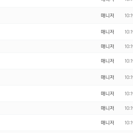
매니저
10:1
매니저
10:1
매니저
10:1
매니저
10:1
매니저
10:1
매니저
10:1
매니저
10:1
매니저
10:1