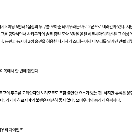
정에서 5이닝 6안타 1실점의 투구를 보여준 타마무라는 바로 2군으로 내려간바 있다. 
토고를 공략하면서 사카쿠라의 솔로 홈런 포함 3점을 올린 히로시마의 타선은 그 이상의
다. 등판과 동시에 2점 홈런을 허용한 나카자키 쇼타는 이제 마무리를 맡기면 안될 레
 이쪽에서 한 번에 잡힌다
토고의 투구를 고려한다면 노리모토도 조금 불안한 요소가 있는 편. 하지만 휴식은 분
다. 거기에 히로시마의 불펜은 여전히 좋지 않다. 요미우리의 승리가 유력하다.
요미우리 자이언츠