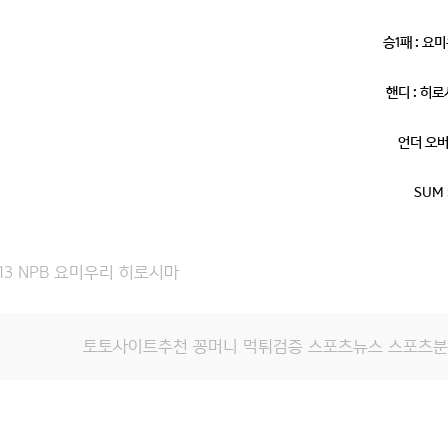
승1패 : 요
핸디 : 히
언더 오버
SUM 
-13 NPB 요미우리 히로시마
토토사이트추천 꽁머니 먹튀검증 스포츠뉴스 스포츠분