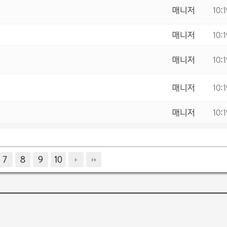
매니저
10:1
매니저
10:1
매니저
10:1
매니저
10:1
매니저
10:1
7
8
9
10