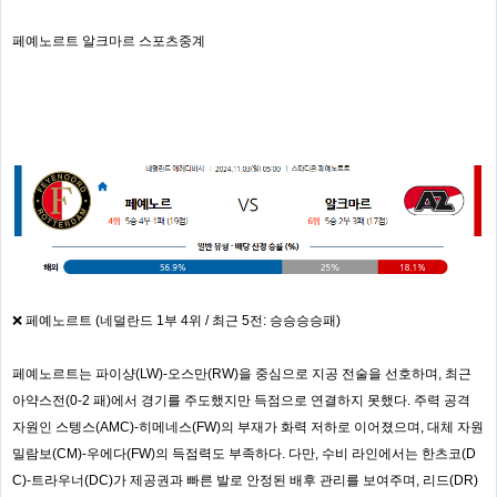
페예노르트 알크마르 스포츠중계
❌ 페예노르트 (네덜란드 1부 4위 / 최근 5전: 승승승승패)
페예노르트는 파이샹(LW)-오스만(RW)을 중심으로 지공 전술을 선호하며, 최근
아약스전(0-2 패)에서 경기를 주도했지만 득점으로 연결하지 못했다. 주력 공격
자원인 스텡스(AMC)-히메네스(FW)의 부재가 화력 저하로 이어졌으며, 대체 자원
밀람보(CM)-우에다(FW)의 득점력도 부족하다. 다만, 수비 라인에서는 한츠코(D
C)-트라우너(DC)가 제공권과 빠른 발로 안정된 배후 관리를 보여주며, 리드(DR)