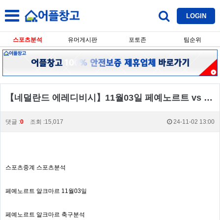
LOGIN
스포츠분석
유머게시판
포토존
팀순위
【네덜란드 에레디비시】11월03일 페예노르트 vs 알크마르 네덜란드리그 생중계,스포츠분석,스포츠중계
댓글 :
0
조회 :15,017
24-11-02 13:00
스포츠중계 스포츠분석
페예노르트 알크마르 11월03일
페예노르트 알크마르 축구분석