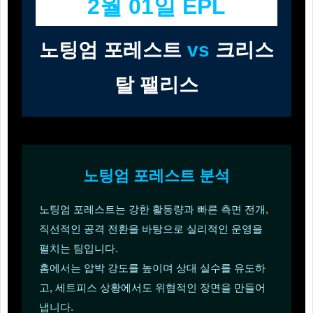
2월 01일 EPL
노팅엄 포레스트
vs
크리스
탈 팰리스
노팅엄 포레스트 분석
노팅엄 포레스트는 강한 활동량과 빠른 측면 전개,
직선적인 공격 전환을 바탕으로 실리적인 운영을
펼치는 팀입니다.
홈에서는 압박 강도를 높이며 상대 실수를 유도하
고, 세트피스 상황에서도 위협적인 장면을 만들어
냅니다.