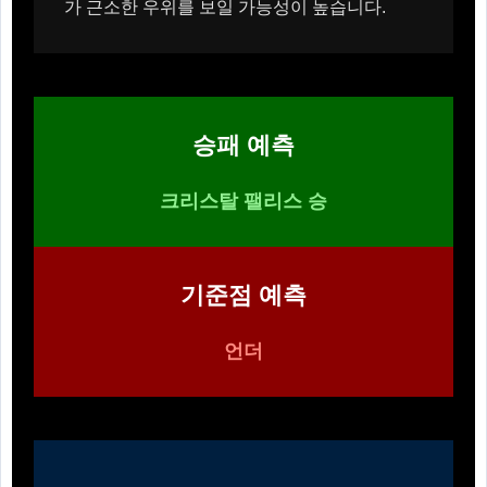
가 근소한 우위를 보일 가능성이 높습니다.
승패 예측
크리스탈 팰리스 승
기준점 예측
언더