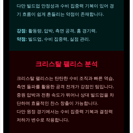
다만 빌드업 안정성과 수비 집중력 기복이 있어 경
기 흐름이 쉽게 흔들리는 약점이 존재합니다.
강점:
활동량, 압박, 측면 공격, 홈 경기력.
약점:
빌드업, 수비 집중력, 실점 관리.
크리스탈 팰리스 분석
크리스탈 팰리스는 탄탄한 수비 조직과 빠른 역습,
측면 돌파를 활용한 공격 전개가 강점인 팀입니다.
중원 압박과 전환 속도가 뛰어나 상대 빌드업을 차
단하며 효율적인 찬스 창출이 가능합니다.
다만 원정 경기에서는 수비 집중력 기복과 결정력
저하가 변수로 작용합니다.