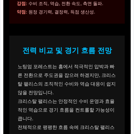
강점:
수비 조직, 역습, 전환 속도, 측면 돌파.
약점:
원정 경기력, 결정력, 득점 생산성.
전력 비교 및 경기 흐름 전망
노팅엄 포레스트는 홈에서 적극적인 압박과 빠
른 전환으로 주도권을 잡으려 하겠지만, 크리스
탈 팰리스의 조직적인 수비와 역습 대응이 쉽지
않을 전망입니다.
크리스탈 팰리스는 안정적인 수비 운영과 효율
적인 역습으로 경기 흐름을 컨트롤할 가능성이
큽니다.
전체적으로 팽팽한 흐름 속에 크리스탈 팰리스