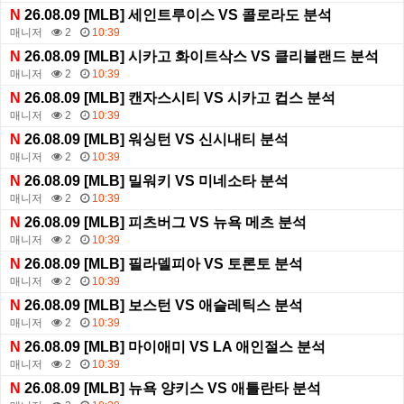
N
26.08.09 [MLB] 세인트루이스 VS 콜로라도 분석
매니저
2
10:39
N
26.08.09 [MLB] 시카고 화이트삭스 VS 클리블랜드 분석
매니저
2
10:39
N
26.08.09 [MLB] 캔자스시티 VS 시카고 컵스 분석
매니저
2
10:39
N
26.08.09 [MLB] 워싱턴 VS 신시내티 분석
매니저
2
10:39
N
26.08.09 [MLB] 밀워키 VS 미네소타 분석
매니저
2
10:39
N
26.08.09 [MLB] 피츠버그 VS 뉴욕 메츠 분석
매니저
2
10:39
N
26.08.09 [MLB] 필라델피아 VS 토론토 분석
매니저
2
10:39
N
26.08.09 [MLB] 보스턴 VS 애슬레틱스 분석
매니저
2
10:39
N
26.08.09 [MLB] 마이애미 VS LA 애인절스 분석
매니저
2
10:39
N
26.08.09 [MLB] 뉴욕 양키스 VS 애틀란타 분석