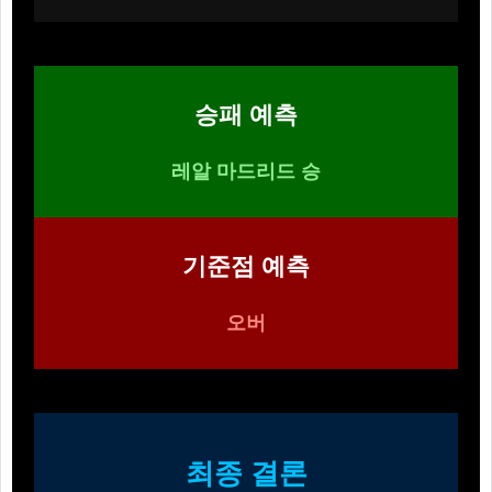
승패 예측
레알 마드리드 승
기준점 예측
오버
최종 결론