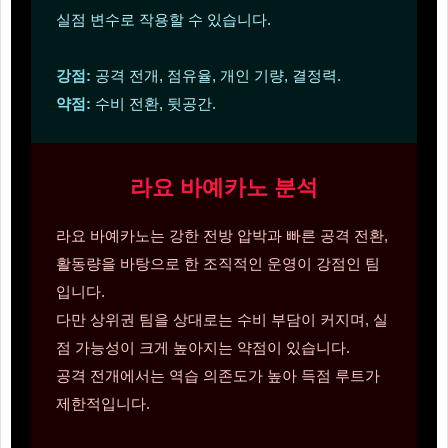
실점 변수로 작용할 수 있습니다.
강점:
공격 전개, 점유율, 개인 기량, 결정력.
약점:
수비 전환, 뒷공간.
라요 바예카노 분석
라요 바예카노는 강한 전방 압박과 빠른 공격 전환,
활동량을 바탕으로 한 조직적인 운영이 강점인 팀
입니다.
다만 상위권 팀을 상대로는 수비 부담이 커지며, 실
점 가능성이 크게 높아지는 약점이 있습니다.
공격 전개에서는 역습 의존도가 높아 득점 루트가
제한적입니다.