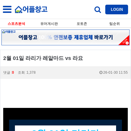
LOGIN
스포츠분석
유머게시판
포토존
팀순위
2월 01일 라리가 레알마드 vs 라요
댓글 :
0
조회 :1,378
26-01-30 11:55