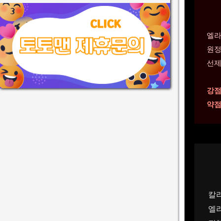
엘라
원정
선제
강점
약점
칼
엘라