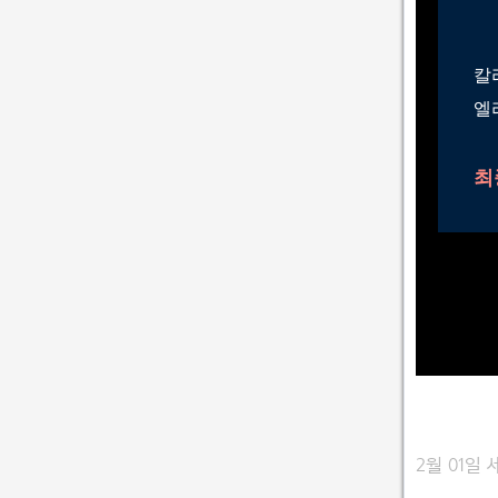
칼
엘
최
2월 01일