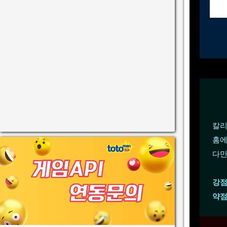
칼리
홈에
다만
강점
약점