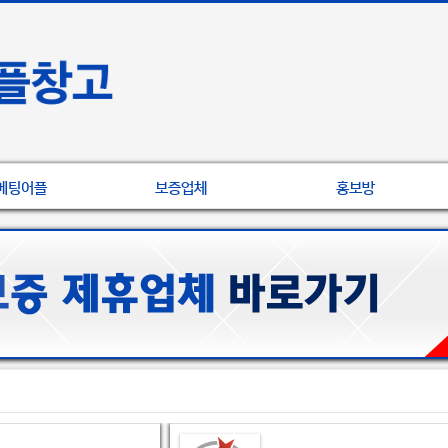
베팅어플
보증업체
홍보방