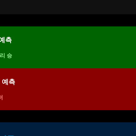
 예측
리 승
 예측
더