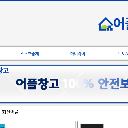
스포츠중계
하이라이트
토토/
최신어플