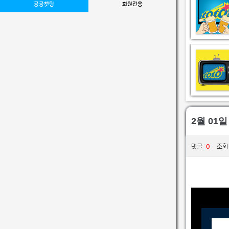
공공챗팅
회원전용
2월 01
0
댓글 :
조회 :