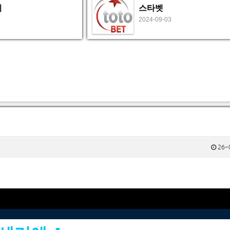
비
스타벳
2024-09-03
26-0