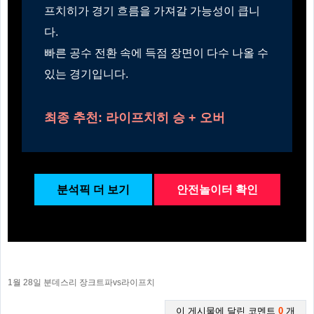
프치히가 경기 흐름을 가져갈 가능성이 큽니
다.
빠른 공수 전환 속에 득점 장면이 다수 나올 수
있는 경기입니다.
최종 추천: 라이프치히 승 + 오버
분석픽 더 보기
안전놀이터 확인
1월 28일 분데스리 장크트파vs라이프치
이 게시물에 달린 코멘트
0
개