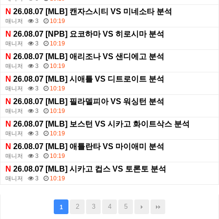
N
26.08.07 [MLB] 캔자스시티 VS 미네소타 분석
매니저
3
10:19
N
26.08.07 [NPB] 요코하마 VS 히로시마 분석
매니저
3
10:19
N
26.08.07 [MLB] 애리조나 VS 샌디에고 분석
매니저
3
10:19
N
26.08.07 [MLB] 시애틀 VS 디트로이트 분석
매니저
3
10:19
N
26.08.07 [MLB] 필라델피아 VS 워싱턴 분석
매니저
3
10:19
N
26.08.07 [MLB] 보스턴 VS 시카고 화이트삭스 분석
매니저
3
10:19
N
26.08.07 [MLB] 애틀란타 VS 마이애미 분석
매니저
3
10:19
N
26.08.07 [MLB] 시카고 컵스 VS 토론토 분석
매니저
3
10:19
2
3
4
5
1