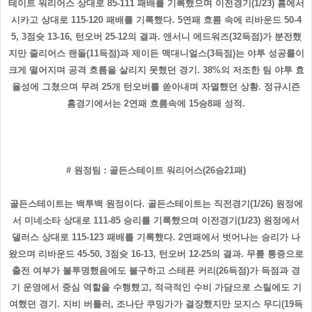
테이트 워리어스 상대로 85-111 패배를 기록했으며 이전경기(1/23) 홈에서
시카고 상대로 115-120 패배를 기록했다. 5연패 흐름 속에 리바운드 50-4
5, 3점슛 13-16, 턴오버 25-12의 결과. 앤서니 에드워즈(32득점)가 분전했
지만 줄리어스 랜들(11득점)과 제이든 맥대니얼스(3득점)는 야투 성공률이
크게 떨어지며 공격 흐름을 살리지 못했던 경기. 38%의 저조한 팀 야투 효
율성에 그쳤으며 무려 25개 턴오버를 쏟아내며 자멸했던 상황. 정규시즌
홈경기에서는 2연패 흐름속에 15승8패 성적.
# 원정팀 : 골든스테이트 워리어스(26승21패)
골든스테이트는 백투백 원정이다. 골든스테이트는 직전경기(1/26) 원정에
서 미네소타 상대로 111-85 승리를 기록했으며 이전경기(1/23) 원정에서
댈러스 상대로 115-123 패배를 기록했다. 2연패에서 벗어나는 승리가 나
왔으며 리바운드 45-50, 3점슛 16-13, 턴오버 12-25의 결과. 무릎 통증으로
출전 여부가 불투명했음에도 불구하고 스테픈 커리(26득점)가 득점과 경
기 운영에서 중심 역할을 수행했고, 적극적인 수비 가담으로 스틸에도 기
여했던 경기. 지비 버틀러, 조나단 쿠밍가가 결장했지만 모지스 무디(19득