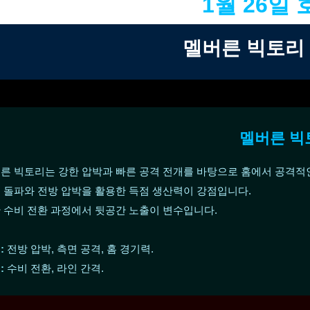
1월 26일
멜버른 빅토리
멜버른 빅
른 빅토리는 강한 압박과 빠른 공격 전개를 바탕으로 홈에서 공격적
 돌파와 전방 압박을 활용한 득점 생산력이 강점입니다.
 수비 전환 과정에서 뒷공간 노출이 변수입니다.
:
전방 압박, 측면 공격, 홈 경기력.
:
수비 전환, 라인 간격.