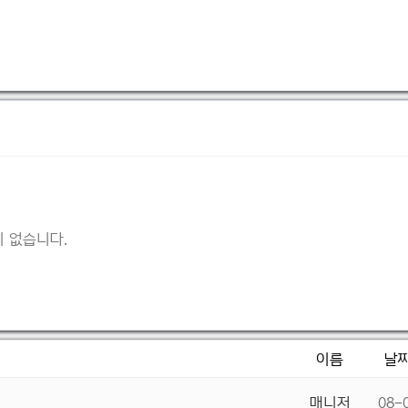
 없습니다.
이름
날
매니저
08-