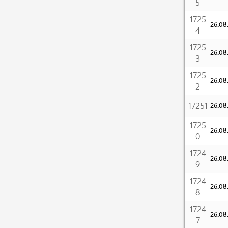
5
1725
26.0
4
1725
26.0
3
1725
26.0
2
17251
26.0
1725
26.0
0
1724
26.0
9
1724
26.0
8
1724
26.0
7