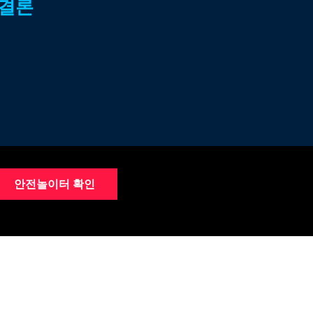
 결론
안전놀이터 확인