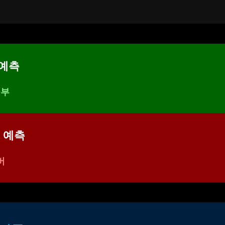
 예측
승부
 예측
버