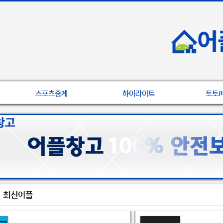
스포츠중계
하이라이트
토토/
최신어플