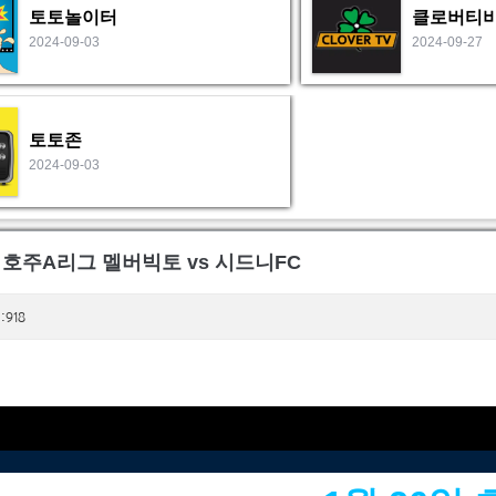
토토놀이터
클로버티
2024-09-03
2024-09-27
토토존
2024-09-03
일 호주A리그 멜버빅토 vs 시드니FC
:918