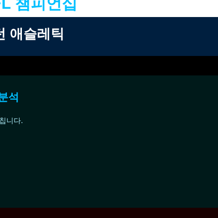
EFL 챔피언십
턴 애슬레틱
 분석
칩니다.