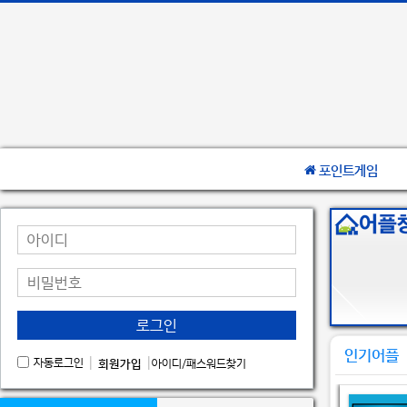
포인트게임
로그인
인기어플
|
|
자동로그인
회원가입
아이디/패스워드찾기