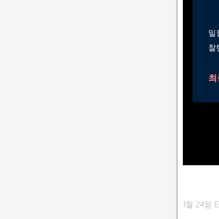
밀
찰
최
1월 24일 