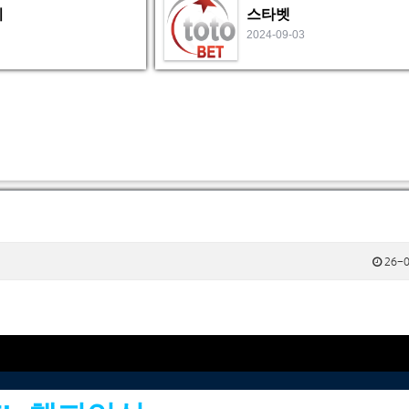
비
스타벳
2024-09-03
26-0