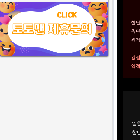
찰턴
측면
원정
강점
약점
밀월
찰