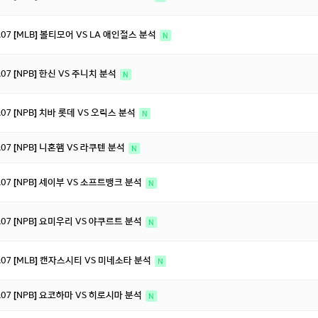
8.07 [MLB] 볼티모어 VS LA 애인절스 분석
N
8.07 [NPB] 한신 VS 주니치 분석
N
8.07 [NPB] 치바 롯데 VS 오릭스 분석
N
8.07 [NPB] 니혼햄 VS 라쿠텐 분석
N
8.07 [NPB] 세이부 VS 소프트뱅크 분석
N
8.07 [NPB] 요미우리 VS 야쿠르트 분석
N
8.07 [MLB] 캔자스시티 VS 미네소타 분석
N
8.07 [NPB] 요코하마 VS 히로시마 분석
N