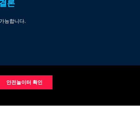
 결론
 가능합니다.
안전놀이터 확인