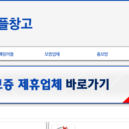
베팅어플
보증업체
홍보방