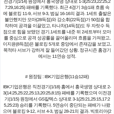
전경기(1/14) 원정에서 흥국생명 상대로 1-3(25:23,22:25,2
7:29,16:25) 패배를 기록했다. 최근 4경기 3승1패 흐름 속
에 블로킹 11-9, 서브 9-3, 범실 16-16의 결과. 1세트 출발은
불안했지만 모마(28득점)와 강소휘(22득점)가 50점을 합
작하며 공격을 이끌었고, 타나차(14득점)도 두 자릿수 득
점으로 힘을 보탰던 경기.1세트를 내준 뒤 2세트부터 모마
를 중심으로 공격 성공률을 끌어올리며 흐름을 가져왔고,
이지윤(8득점)은 블로킹 5개로 중앙에서 존재감을 보였고,
목적타 서브가 강하게 잘 들어갔던 상황. 정규시즌 홈경기
에서는 11연승 성적.
# 원정팀 : IBK기업은행(11승12패)
IBK기업은행은 직전경기(1/18) 홈에서 흥국생명 상대로 2-
3(14:25,25:22,25:13,20:25,8:15) 패배를 기록했으며 이전경
기(1/15) 원정에서 GS칼텍스 상대로 3-1(25:21,25:15,17:2
5,25:23) 승리를 기록했다. 5연승이 중단되는 패배가 나왔
으며 블로킹 9-12, 서브 4-3, 범실 28-21의 결과. 빅토리아(2