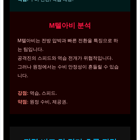
M텔아비 분석
M텔아비는 전방 압박과 빠른 전환을 특징으로 하
는 팀입니다.
공격진의 스피드와 역습 전개가 위협적입니다.
그러나 원정에서는 수비 안정성이 흔들릴 수 있습
니다.
강점:
역습, 스피드.
약점:
원정 수비, 제공권.