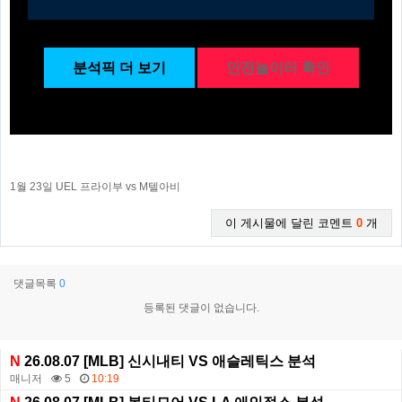
분석픽 더 보기
안전놀이터 확인
1월 23일 UEL 프라이부 vs M텔아비
이 게시물에 달린 코멘트
0
개
댓글목록
0
등록된 댓글이 없습니다.
N
26.08.07 [MLB] 신시내티 VS 애슬레틱스 분석
매니저
5
10:19