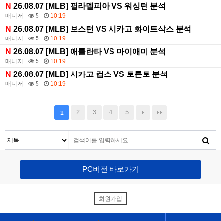
N
26.08.07 [MLB] 필라델피아 VS 워싱턴 분석
매니저
5
10:19
N
26.08.07 [MLB] 보스턴 VS 시카고 화이트삭스 분석
매니저
5
10:19
N
26.08.07 [MLB] 애틀란타 VS 마이애미 분석
매니저
5
10:19
N
26.08.07 [MLB] 시카고 컵스 VS 토론토 분석
매니저
5
10:19
2
3
4
5
1
PC버전 바로가기
회원가입