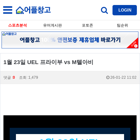
LOGIN
스포츠분석
유머게시판
포토존
팀순위
1월 23일 UEL 프라이부 vs M텔아비
댓글 :
0
조회 :1,479
26-01-22 11:02