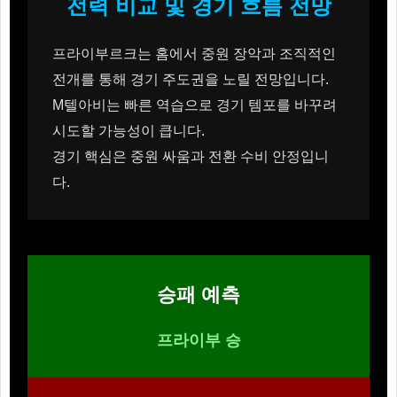
전력 비교 및 경기 흐름 전망
프라이부르크는 홈에서 중원 장악과 조직적인
전개를 통해 경기 주도권을 노릴 전망입니다.
M텔아비는 빠른 역습으로 경기 템포를 바꾸려
시도할 가능성이 큽니다.
경기 핵심은 중원 싸움과 전환 수비 안정입니
다.
승패 예측
프라이부 승