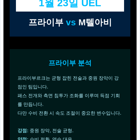
1월 23일 UEL
프라이부
vs
M텔아비
프라이부 분석
프라이부르크는 균형 잡힌 전술과 중원 장악이 강
점인 팀입니다.
패스 전개와 측면 침투가 조화를 이루며 득점 기회
를 만듭니다.
다만 수비 전환 시 속도 조절이 중요한 변수입니다.
강점:
중원 장악, 전술 균형.
약점:
수비 전환, 역습 대응.