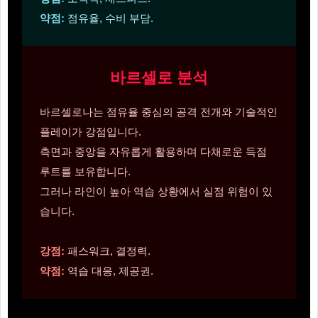
약점:
점유율, 수비 부담.
바르셀로 분석
바르셀로나는 점유율 중심의 공격 전개와 기술적인
플레이가 강점입니다.
측면과 중앙을 자유롭게 활용하며 다채로운 득점
루트를 보유합니다.
그러나 라인이 높아 역습 상황에서 실점 위험이 있
습니다.
강점:
패스워크, 결정력.
약점:
역습 대응, 제공권.