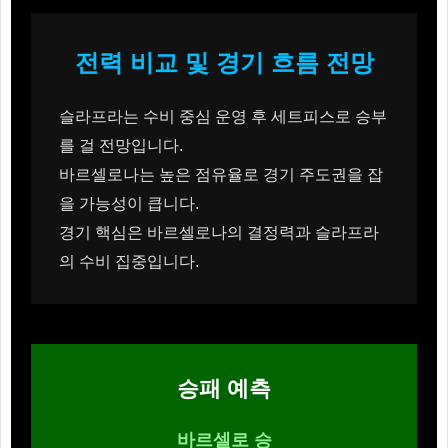
전력 비교 및 경기 흐름 전망
슬라프라는 수비 중심 운영 후 세트피스로 승부
를 걸 전망입니다.
바르셀로나는 높은 점유율로 경기 주도권을 잡
을 가능성이 큽니다.
경기 핵심은 바르셀로나의 결정력과 슬라프라
의 수비 집중입니다.
승패 예측
바르셀로 승