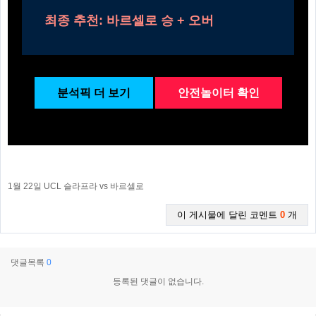
최종 추천: 바르셀로 승 + 오버
분석픽 더 보기
안전놀이터 확인
1월 22일 UCL 슬라프라 vs 바르셀로
이 게시물에 달린 코멘트
0
개
댓글목록
0
등록된 댓글이 없습니다.