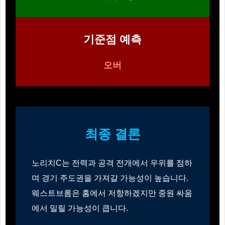
기준점 예측
오버
최종 결론
노리치C는 전력과 공격 전개에서 우위를 점하
며 경기 주도권을 가져갈 가능성이 높습니다.
웨스트브롬은 홈에서 저항하겠지만 중원 싸움
에서 밀릴 가능성이 큽니다.