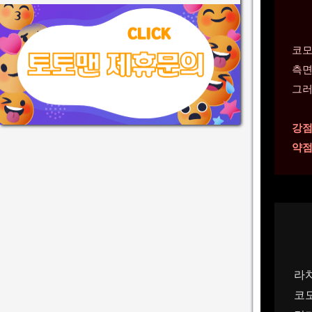
코모
측면
그러
강점
약점
라
코모