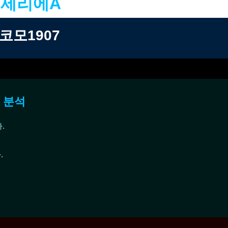
일 세리에A
코모1907
 분석
.
.