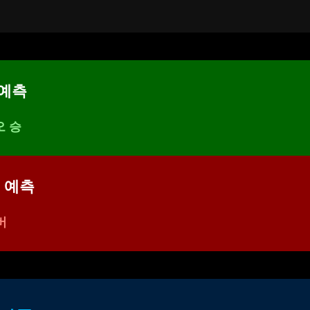
 예측
 승
 예측
버