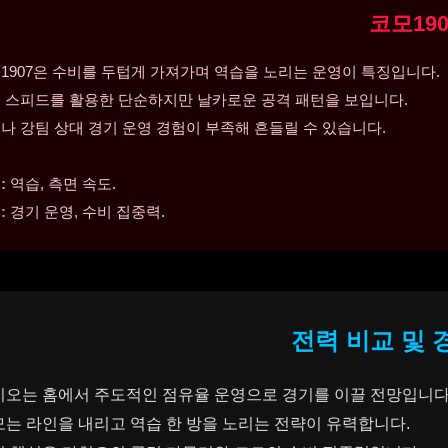
코모190
1907은 수비를 두텁게 가져가며 역습을 노리는 운영이 특징입니다.
 스피드를 활용한 단순하지만 날카로운 공격 패턴을 보입니다.
나 강팀 상대 경기 운영 경험이 부족해 흔들릴 수 있습니다.
:
역습, 측면 속도.
:
경기 운영, 수비 집중력.
전력 비교 및 
치오는 홈에서 주도적인 점유율 운영으로 경기를 이끌 전망입니다
는 라인을 내리고 역습 한 방을 노리는 전략이 유력합니다.