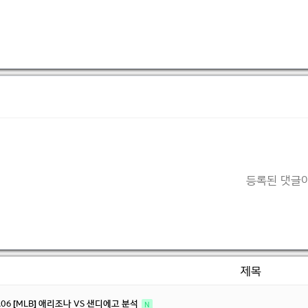
등록된 댓글이
제목
8.06 [MLB] 애리조나 VS 샌디에고 분석
N