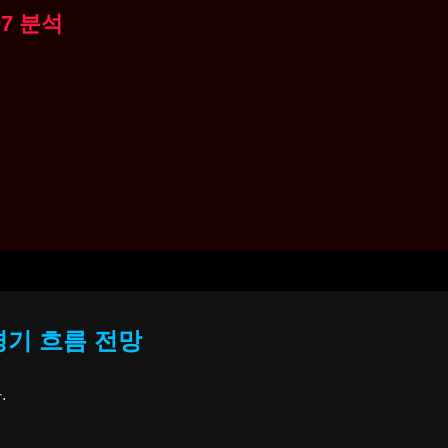
7 분석
경기 흐름 전망
.