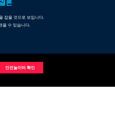
 결론
을 잡을 것으로 보입니다.
겪을 수 있습니다.
안전놀이터 확인