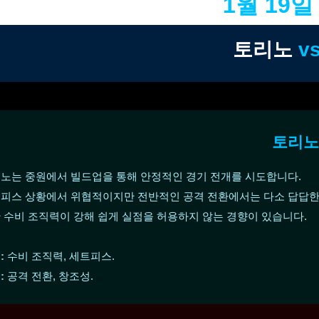
1월 19
토리노
v
토리노
노는 중원에서 빌드업을 통해 안정적인 경기 전개를 시도합니다.
피스 상황에서 위협적이지만 전반적인 공격 전환에서는 다소 답답한 
 수비 조직력이 강해 쉽게 실점을 허용하지 않는 경향이 있습니다.
:
수비 조직력, 세트피스.
:
공격 전환, 창조성.