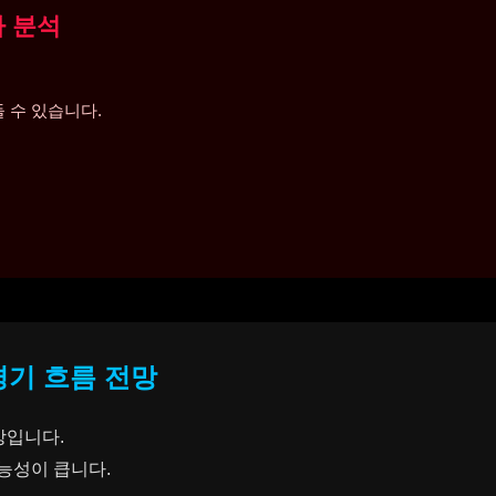
마 분석
 수 있습니다.
경기 흐름 전망
망입니다.
능성이 큽니다.