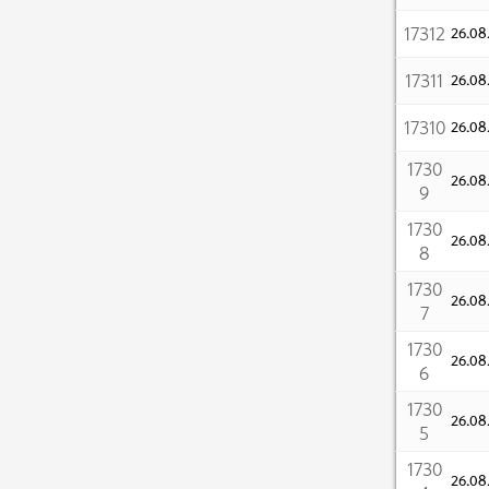
17312
26.0
17311
26.0
17310
26.0
1730
26.0
9
1730
26.0
8
1730
26.0
7
1730
26.0
6
1730
26.0
5
1730
26.0