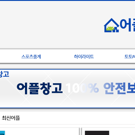
스포츠중계
하이라이트
토토/
최신어플