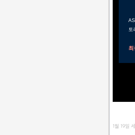
A
토
최
1월 19일 