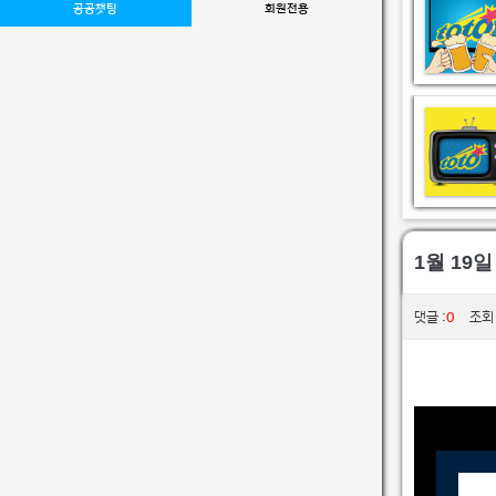
공공챗팅
회원전용
1월 19
0
댓글 :
조회 :