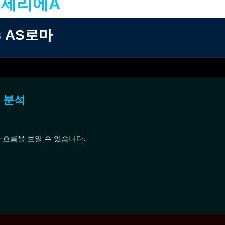
일 세리에A
s
AS로마
 분석
흐름을 보일 수 있습니다.