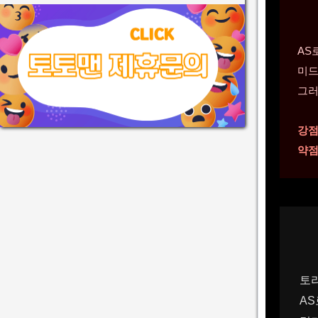
AS
미드
그러
강점
약점
토
A